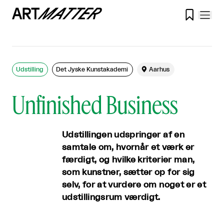

Udstilling
Det Jyske Kunstakademi

Aarhus
Unfinished Business
Udstillingen udspringer af en
samtale om, hvornår et værk er
færdigt, og hvilke kriterier man,
som kunstner, sætter op for sig
selv, for at vurdere om noget er et
udstillingsrum værdigt.