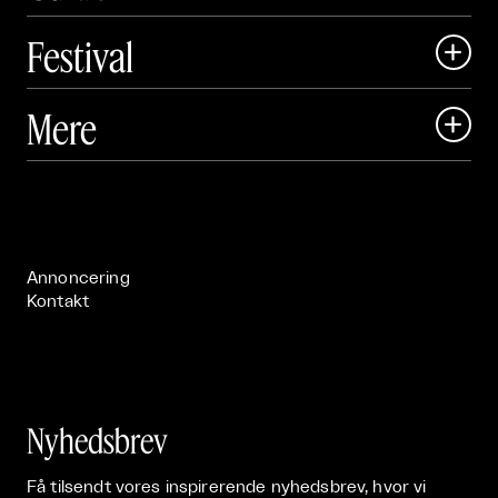
Festival

Art Matter Local

Mere

Art Matter Festival

Om

Live

Publikationer

Annoncering
Kontakt
Nyhedsbrev
Få tilsendt vores inspirerende nyhedsbrev, hvor vi