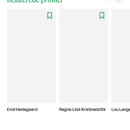


Emil Hedegaard
Ragna Lind Kristinsdóttir
Lou Lang