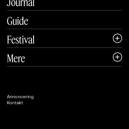
Journal
Guide
Festival

Art Matter Local

Mere

Art Matter Festival

Om

Live

Publikationer

Annoncering
Kontakt