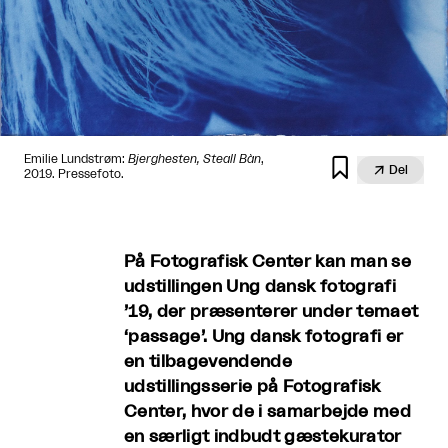
Emilie Lundstrøm:
Bjerghesten, Steall Bàn
,


Del
2019. Pressefoto.
På Fotografisk Center kan man se
udstillingen Ung dansk fotografi
’19, der præsenterer under temaet
‘passage’. Ung dansk fotografi er
en tilbagevendende
udstillingsserie på Fotografisk
Center, hvor de i samarbejde med
en særligt indbudt gæstekurator