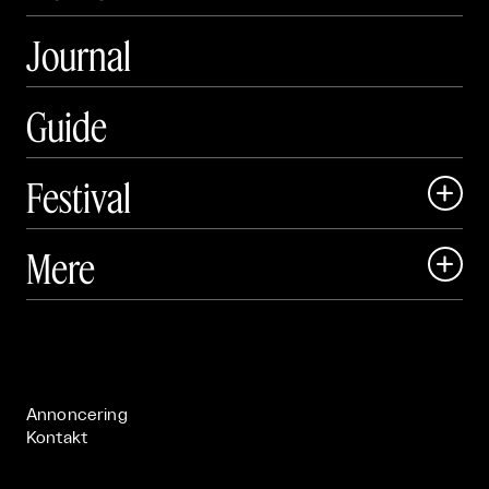
Journal
Guide
Festival

Art Matter Local

Mere

Art Matter Festival

Om

Live

Publikationer

Annoncering
Kontakt