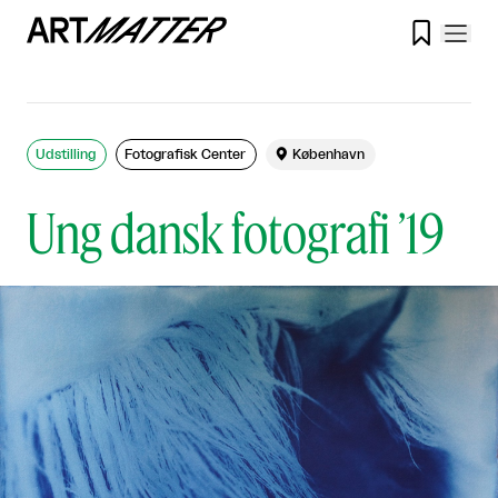

Udstilling
Fotografisk Center

København
Ung dansk fotografi ’19