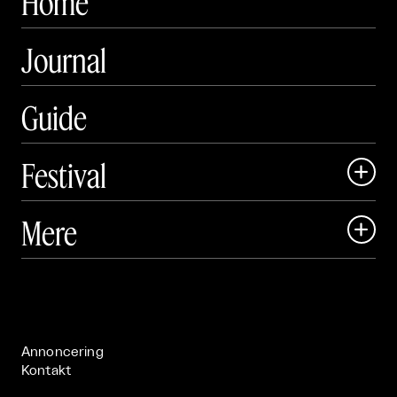
Home
Journal
Guide
Festival

Art Matter Local

Mere

Art Matter Festival

Om

Live

Publikationer

Annoncering
Kontakt