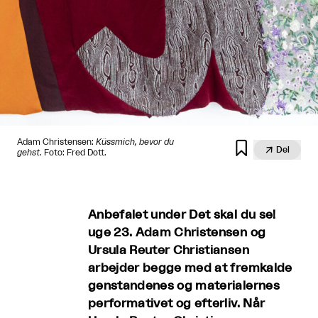
Adam Christensen:
Küssmich, bevor du


Del
gehst
. Foto: Fred Dott.
Anbefalet under Det skal du se!
uge 23. Adam Christensen og
Ursula Reuter Christiansen
arbejder begge med at fremkalde
genstandenes og materialernes
performativet og efterliv. Når