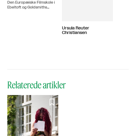
Den Europæiske Filmskole i
Ebeltoft og Goldsmiths
College, London. Bosat i
London.
Ursula Reuter
Christiansen
Relaterede artikler
