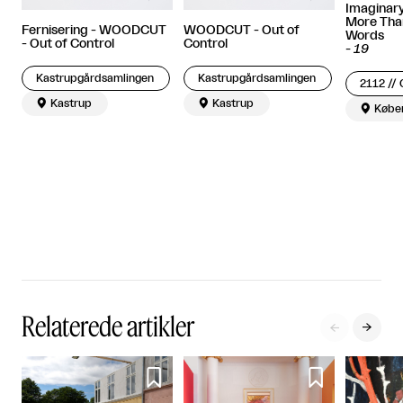
Imaginary
More Tha
Fernisering - WOODCUT
WOODCUT - Out of
Words
- Out of Control
Control
-
19
Kastrupgårdsamlingen
Kastrupgårdsamlingen
2112 //

Kastrup

Kastrup

Købe
Relaterede artikler



