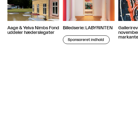
Gallerire
Aage & Yelva Nimbs Fond
Billedserie: LABYRINTEN
november
uddeler hæderslegater
markante
Sponsoreret indhold
Artiklen fortsætter efter annoncen