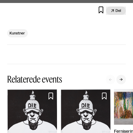


Del
Kunstner
Relaterede events




Ferniseri