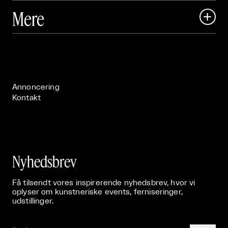
Art Matter Local

Mere

Art Matter Festival

Om

Live

Publikationer

Annoncering
Kontakt
Nyhedsbrev
Få tilsendt vores inspirerende nyhedsbrev, hvor vi
oplyser om kunstneriske events, ferniseringer,
udstillinger.