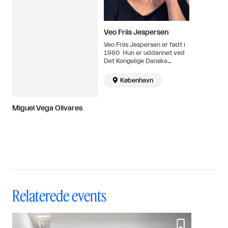
Veo Friis Jespersen
Veo Friis Jespersen er født i
1960 Hun er uddannet ved
Det Kongelige Danske
Kunstakademi, Kbh, 1986-
94 og Billedskolen, Kbh,

København
1983-85. Bor og arbejder i
København.
Miguel Vega Olivares
Relaterede events
