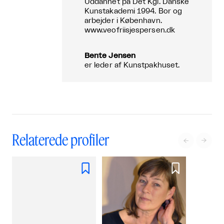
Uddannet på Det Kgl. Danske
Kunstakademi 1994. Bor og
arbejder i København.
www.veofriisjespersen.dk
Bente Jensen
er leder af Kunstpakhuset.
Relaterede profiler



