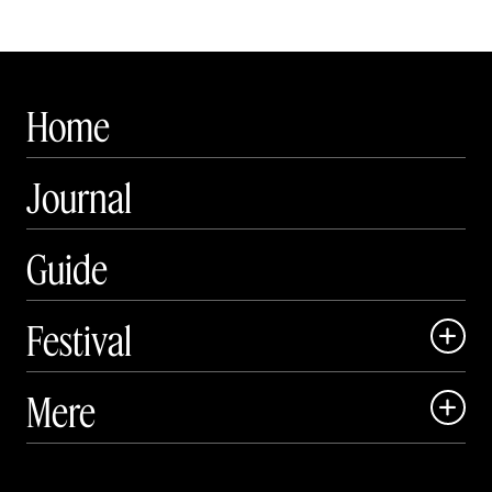
Home
Journal
Guide
Festival

Art Matter Local

Mere

Art Matter Festival

Om

Live
