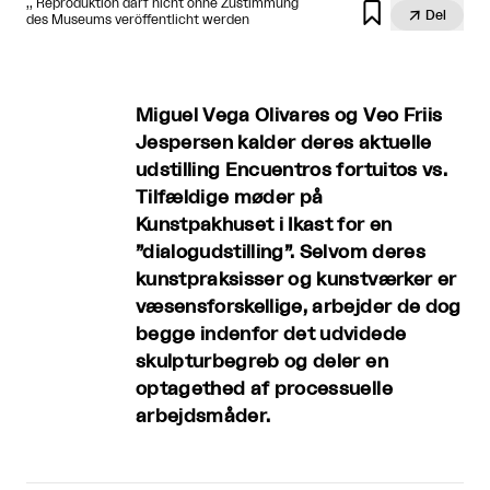
,, Reproduktion darf nicht ohne Zustimmung


Del
des Museums veröffentlicht werden
Miguel Vega Olivares og Veo Friis
Jespersen kalder deres aktuelle
udstilling Encuentros fortuitos vs.
Tilfældige møder på
Kunstpakhuset i Ikast for en
”dialogudstilling”. Selvom deres
kunstpraksisser og kunstværker er
væsensforskellige, arbejder de dog
begge indenfor det udvidede
skulpturbegreb og deler en
optagethed af processuelle
arbejdsmåder.