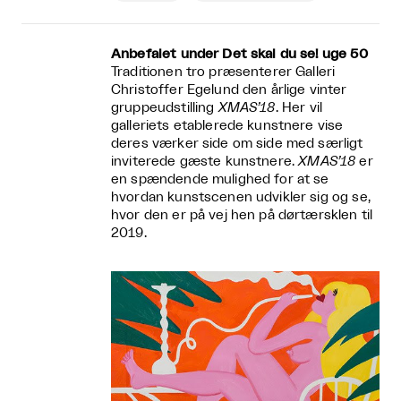
Anbefalet under Det skal du se! uge 50
Traditionen tro præsenterer Galleri
Christoffer Egelund den årlige vinter
gruppeudstilling
XMAS’18
. Her vil
galleriets etablerede kunstnere vise
deres værker side om side med særligt
inviterede gæste kunstnere.
XMAS’18
er
en spændende mulighed for at se
hvordan kunstscenen udvikler sig og se,
hvor den er på vej hen på dørtærsklen til
2019.