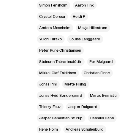
Simon Fensholm
Aaron Fink
Crystel Ceresa
Heidi P
Anders Moseholm
Mazja Hillestrøm
Yuichi Hirako
Louise Langgaard
Peter Rune Christiansen
Steinunn Thórarinsdóttir
Per Mølgaard
Mikkel Olaf Eskildsen
Christian Finne
Jonas Pihl
Mette Rishøj
Jonas Hvid Søndergaard
Marco Evaristti
Thierry Feuz
Jesper Dalgaard
Jasper Sebastian Stürup
Rasmus Danø
René Holm
Andreas Schulenburg