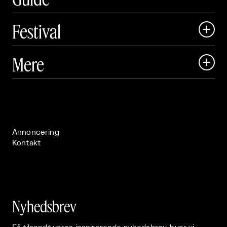
Festival

Art Matter Local

Mere

Art Matter Festival

Om

Live

Publikationer

Annoncering
Kontakt
Nyhedsbrev