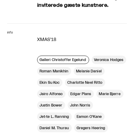
inviterede gæste kunstnere.
info
XMAS’18
Galleri Christoffer Egelund
Veronica Hodges
Roman Manikhin
Melanie Daniel
Ekin Su Koc
Charlotte Neel Ritto
Jairo Alfonso
Edgar Plans
Marie Bjerre
Justin Bower
John Norris
Jet-te L. Ranning
Eamon O’Kane
Daniel M. Thurau
Gregers Heering