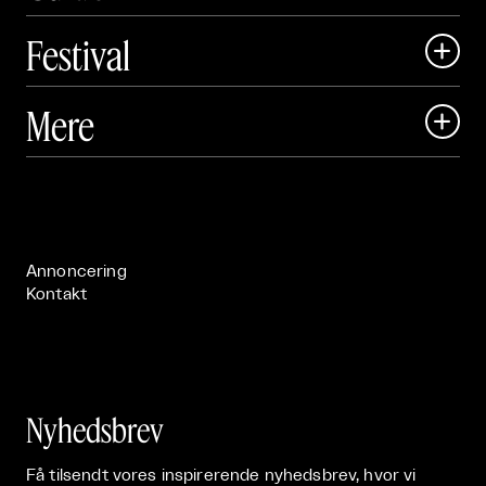
Festival

Art Matter Local

Mere

Art Matter Festival

Om

Live

Publikationer

Annoncering
Kontakt
Nyhedsbrev
Få tilsendt vores inspirerende nyhedsbrev, hvor vi