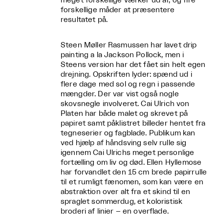
meget forskellige værker ud af, og fire
forskellige måder at præsentere
resultatet på.
Steen Møller Rasmussen har lavet drip
painting a la Jackson Pollock, men i
Steens version har det fået sin helt egen
drejning. Opskriften lyder: spænd ud i
flere dage med sol og regn i passende
mængder. Der var vist også nogle
skovsnegle involveret. Cai Ulrich von
Platen har både malet og skrevet på
papiret samt påklistret billeder hentet fra
tegneserier og fagblade. Publikum kan
ved hjælp af håndsving selv rulle sig
igennem Cai Ulrichs meget personlige
fortælling om liv og død. Ellen Hyllemose
har forvandlet den 15 cm brede papirrulle
til et rumligt fænomen, som kan være en
abstraktion over alt fra et skind til en
spraglet sommerdug, et koloristisk
broderi af linier – en overflade.