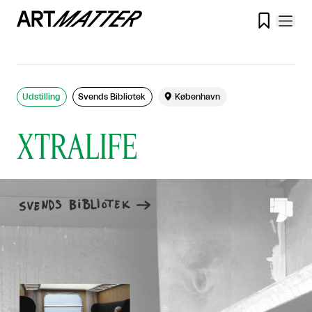

Udstilling
Svends Bibliotek

København
XTRALIFE