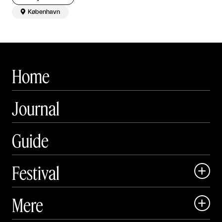

København
Home
Journal
Guide
Festival

Art Matter Local

Mere

Art Matter Festival
