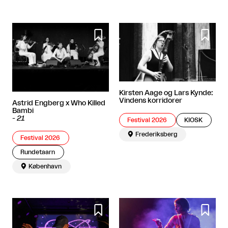


Kirsten Aage og Lars Kynde:
Vindens korridorer
Astrid Engberg x Who Killed
Bambi
-
21
Festival 2026
KIOSK

Frederiksberg
Festival 2026
Rundetaarn

København

