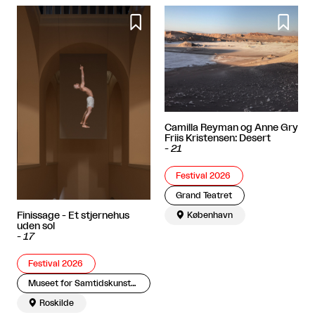


Camilla Reyman og Anne Gry
Friis Kristensen: Desert
-
21
Festival 2026
Grand Teatret

København
Finissage - Et stjernehus
uden sol
-
17
Festival 2026
Museet for Samtidskunst Roskilde / Museum of Contemporary Art Roskilde

Roskilde