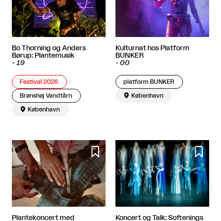
Bo Thorning og Anders
Kulturnat hos Platform
Børup: Plantemusik
BUNKER
-
19
-
00
Festival 2026
platform BUNKER
Brønshøj Vandtårn

København

København


Plantekoncert med
Koncert og Talk: Softenings