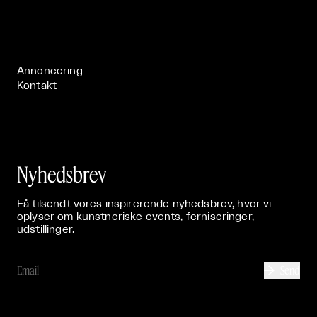
Om

Live

Publikationer

Annoncering
Kontakt
Nyhedsbrev
Få tilsendt vores inspirerende nyhedsbrev, hvor vi
oplyser om kunstneriske events, ferniseringer,
udstillinger.
Send
