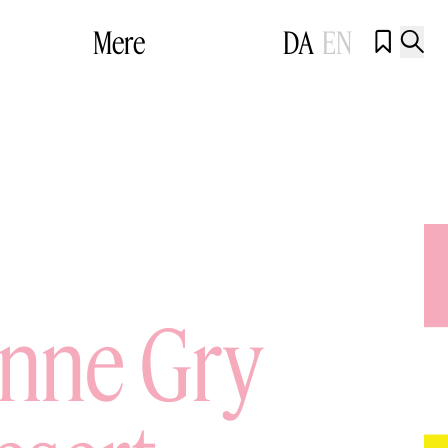
Mere
DA
EN


Anne Gry