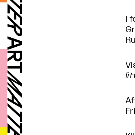
I 
Gr
Ru
Vi
li
Af
Fr