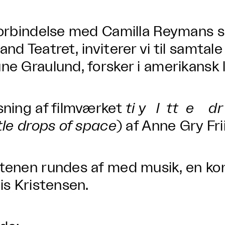
forbindelse med Camilla Reymans s
and Teatret, inviterer vi til samt
ne Graulund, forsker i amerikansk l
sning af filmværket
ti y l tt e 
ttle drops of space
) af Anne Gry Fr
tenen rundes af med musik, en k
iis Kristensen.