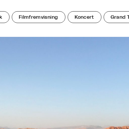
k
Filmfremvisning
Koncert
Grand 