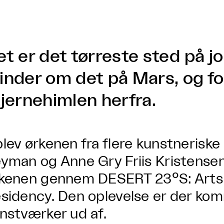
et er det tørreste sted på j
inder om det på Mars, og fo
tjernehimlen herfra.
lev ørkenen fra flere kunstneriske
yman og Anne Gry Friis Kristens
kenen gennem DESERT 23°S: Arts
sidency. Den oplevelse er der kom
nstværker ud af.