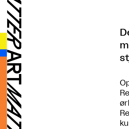
D
m
s
Op
Re
ør
Re
ku