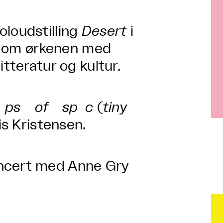
oloudstilling
Desert
i
ale om ørkenen med
itteratur og kultur.
dr ps of sp c
(
tiny
iis Kristensen.
oncert med Anne Gry