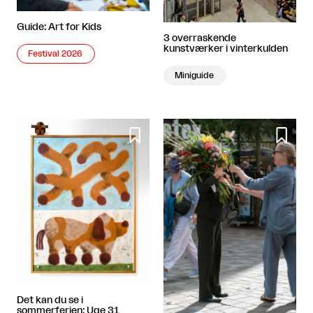
Guide: Art for Kids
3 overraskende
kunstværker i vinterkulden
Festival 2026
Miniguide


Det kan du se i
sommerferien: Uge 31