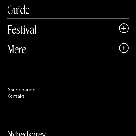
Guide
Festival

Art Matter Local

Mere

Art Matter Festival

Om

Live

Publikationer

Annoncering
Kontakt
Nyhedsbrev