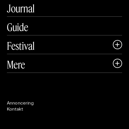
Journal
Guide
Festival

Art Matter Local

Mere

Art Matter Festival

Om

Live

Publikationer

Annoncering
Kontakt