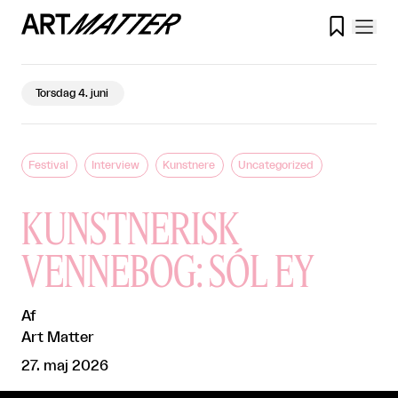

Torsdag 4. juni
Festival
Interview
Kunstnere
Uncategorized
KUNSTNERISK
VENNEBOG: SÓL EY
Af
Art Matter
27. maj 2026