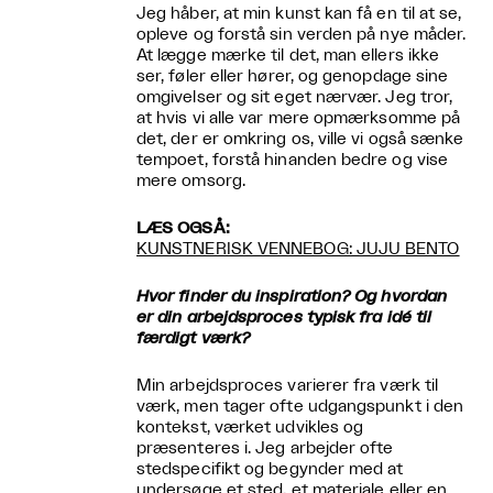
Jeg håber, at min kunst kan få en til at se,
opleve og forstå sin verden på nye måder.
At lægge mærke til det, man ellers ikke
ser, føler eller hører, og genopdage sine
omgivelser og sit eget nærvær. Jeg tror,
at hvis vi alle var mere opmærksomme på
det, der er omkring os, ville vi også sænke
tempoet, forstå hinanden bedre og vise
mere omsorg.
LÆS OGSÅ:
KUNSTNERISK VENNEBOG: JUJU BENTO
Hvor finder du inspiration? Og hvordan
er din arbejdsproces typisk fra idé til
færdigt værk?
Min arbejdsproces varierer fra værk til
værk, men tager ofte udgangspunkt i den
kontekst, værket udvikles og
præsenteres i. Jeg arbejder ofte
stedspecifikt og begynder med at
undersøge et sted, et materiale eller en