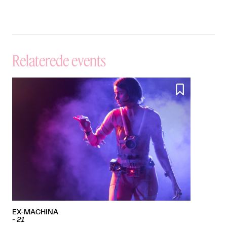
Relaterede events

EX-MACHINA
-
21