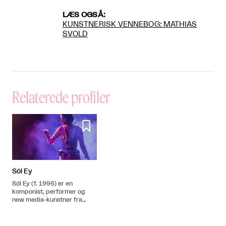
LÆS OGSÅ:
KUNSTNERISK VENNEBOG: MATHIAS
SVOLD
Relaterede profiler

Sól Ey
Sól Ey (f. 1996) er en
komponist, performer og
new media-kunstner fra
Island.