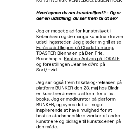
KUNSTNERISK VENNEBOG: ESBEN HOLK
Hvad synes du om kunstmiljøet? - Og er
der en udstilling, du ser frem til at se?
Jeg er meget glad for kunstmiljøet i
København og de mange kunstnerdrevne
udstillingssteder. Jeg glæder mig til at se
Forårsudstillingen på Charlottenborg
,
TOASTER Biennalen på Den Frie
,
Branching af
Kirstine Autzen på LOKALE
og forestillingen Jeanne d’Arc på
Sort/Hvid.
Jeg ser også frem til katalog-releasen på
platform BUNKER den 28. maj hos Bladr -
en kunstnerdreven platform for artist
books. Jeg er medkurator på platform
BUNKER, og synes det er meget
inspirerende at have mulighed for at
bestille stedsspecifikke værker af andre
kunstnere og bidrage til kunstscenen på
den måde.