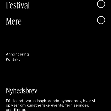
Festival

Art Matter Local

Mere

Art Matter Festival

Om

Live

Publikationer

Annoncering
Kontakt
Nyhedsbrev
Få tilsendt vores inspirerende nyhedsbrev, hvor vi
oplyser om kunstneriske events, ferniseringer,
udstillinger.