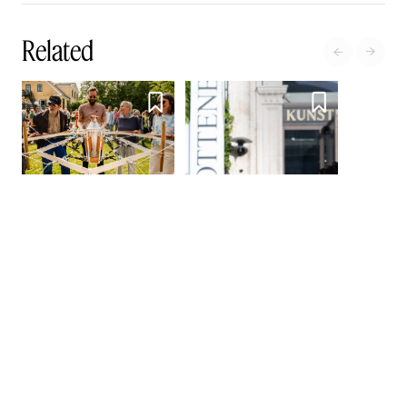
Related




Jesper Aabille: Cocktail in
Arms
-
18.30
Festival 2026
Kunsthal Charlottenborg
Art Bar Sunset
-
21
Festival 2026