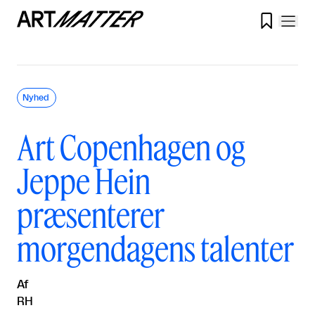

Nyhed
Art Copenhagen og
Jeppe Hein
præsenterer
morgendagens talenter
Af
RH