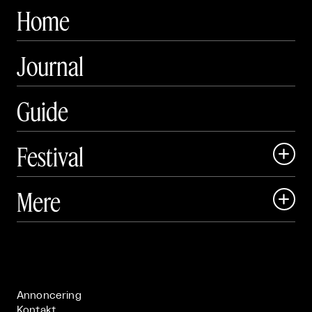
Home
Journal
Guide
Festival

Art Matter Local

Mere

Art Matter Festival

Om

Live

Publikationer

Annoncering
Kontakt