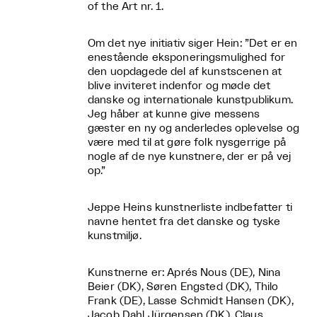
of the Art nr. 1.
Om det nye initiativ siger Hein: ”Det er en
enestående eksponeringsmulighed for
den uopdagede del af kunstscenen at
blive inviteret indenfor og møde det
danske og internationale kunstpublikum.
Jeg håber at kunne give messens
gæster en ny og anderledes oplevelse og
være med til at gøre folk nysgerrige på
nogle af de nye kunstnere, der er på vej
op.”
Jeppe Heins kunstnerliste indbefatter ti
navne hentet fra det danske og tyske
kunstmiljø.
Kunstnerne er: Aprés Nous (DE), Nina
Beier (DK), Søren Engsted (DK), Thilo
Frank (DE), Lasse Schmidt Hansen (DK),
Jacob Dahl Jürgensen (DK), Claus