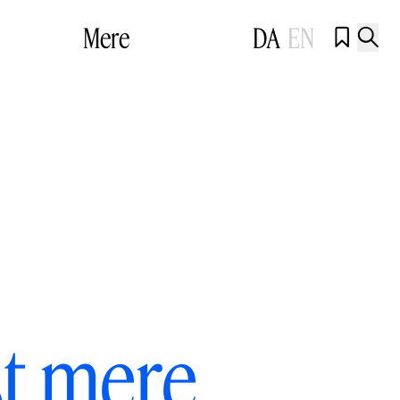
Mere
DA
EN


st mere