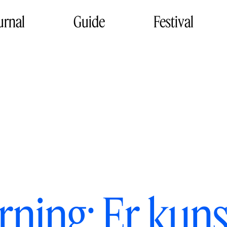
urnal
Guide
Festival
rning: Er kun