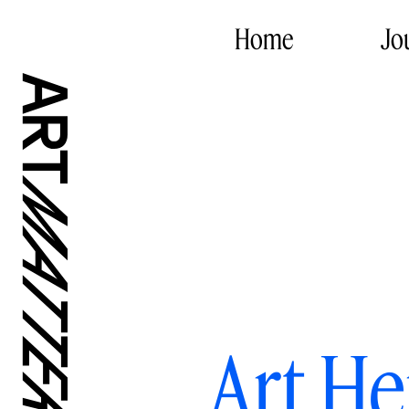
Home
Jo
Art He