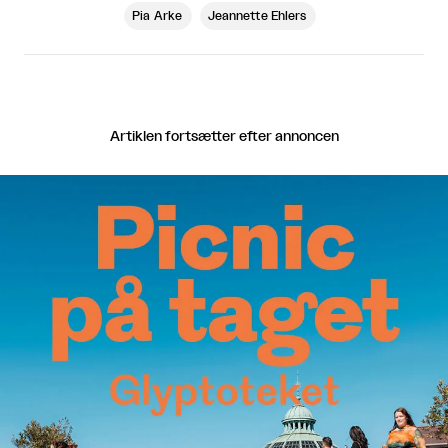
Pia Arke
Jeannette Ehlers
Artiklen fortsætter efter annoncen