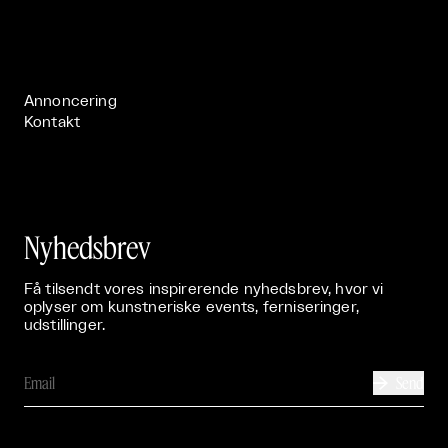
Om

Live

Publikationer

Annoncering
Kontakt
Nyhedsbrev
Få tilsendt vores inspirerende nyhedsbrev, hvor vi
oplyser om kunstneriske events, ferniseringer,
udstillinger.
Send
