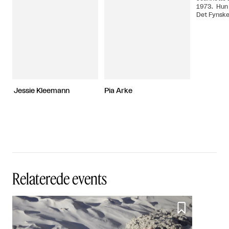
1973. Hun 
Det Fynsk
Det Kongel
Kunstakad
Jessie Kleemann
Pia Arke
Relaterede events
