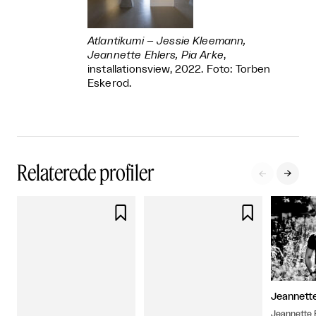
Atlantikumi – Jessie Kleemann,
Jeannette Ehlers, Pia Arke
,
installationsview, 2022. Foto: Torben
Eskerod.
Relaterede profiler




Jeannette
Jeannette E