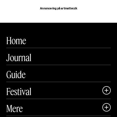
Annoncering på artmatter.dk
Home
Journal
Guide
Festival

Art Matter Local

Mere

Art Matter Festival
