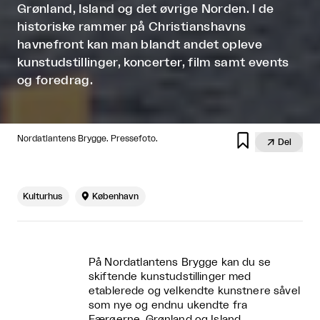
Grønland, Island og det øvrige Norden. I de
historiske rammer på Christianshavns
havnefront kan man blandt andet opleve
kunstudstillinger, koncerter, film samt events
og foredrag.

Nordatlantens Brygge. Pressefoto.

Del
Kulturhus

København
På Nordatlantens Brygge kan du se
skiftende kunstudstillinger med
etablerede og velkendte kunstnere såvel
som nye og endnu ukendte fra
Færøerne, Grønland og Island.