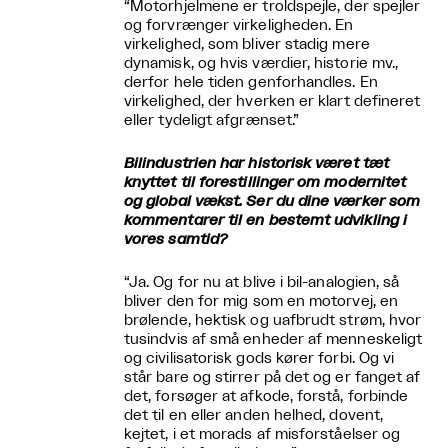
“Motorhjelmene er troldspejle, der spejler
og forvrænger virkeligheden. En
virkelighed, som bliver stadig mere
dynamisk, og hvis værdier, historie mv.,
derfor hele tiden genforhandles. En
virkelighed, der hverken er klart defineret
eller tydeligt afgrænset.”
Bilindustrien har historisk været tæt
knyttet til forestillinger om modernitet
og global vækst. Ser du dine værker som
kommentarer til en bestemt udvikling i
vores samtid?
“Ja. Og for nu at blive i bil-analogien, så
bliver den for mig som en motorvej, en
brølende, hektisk og uafbrudt strøm, hvor
tusindvis af små enheder af menneskeligt
og civilisatorisk gods kører forbi. Og vi
står bare og stirrer på det og er fanget af
det, forsøger at afkode, forstå, forbinde
det til en eller anden helhed, dovent,
kejtet, i et morads af misforståelser og