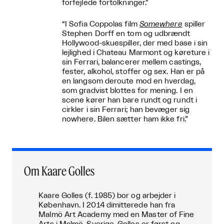
forfejlede fortolkninger.”
“I Sofia Coppolas film
Somewhere
spiller
Stephen Dorff en tom og udbrændt
Hollywood-skuespiller, der med base i sin
lejlighed i Chateau Marmont og køreture i
sin Ferrari, balancerer mellem castings,
fester, alkohol, stoffer og sex. Han er på
en langsom deroute mod en hverdag,
som gradvist blottes for mening. I en
scene kører han bare rundt og rundt i
cirkler i sin Ferrari; han bevæger sig
nowhere. Bilen sætter ham ikke fri.”
Om Kaare Golles
Kaare Golles (f. 1985) bor og arbejder i
København. I 2014 dimitterede han fra
Malmö Art Academy med en Master of Fine