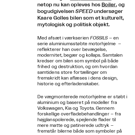
netop nu kan opleves hos
Boiler
, og
bogudgivelsen
SPEED
undersøger
Kaare Golles bilen som et kulturelt,
mytologisk og politisk objekt.
Med afsæt i værkserien
FOSSILS
– en
serie aluminiumsstøbte motorhjelme –
reflekterer han over bevægelse,
modernitet, begær og kollaps. Samtalen
kredser om bilen som symbol på både
frihed og destruktion, og om hvordan
samtidens store fortællinger om
fremskridt kan aflæses i dens design,
historie og efterladenskaber.
De vægmonterede motorhjelme er støbt i
aluminium og baseret på modeller fra
Volkswagen, Kia og Toyota. Gennem
forskellige overfladebehandlinger – fra
højglanspolerede, spejlende flader til
mere matte og patinerede udtryk –
fremstår bilerne både som symboler på