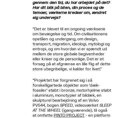
gennem den tid, du har arbejdet på det?
Har dit blik på bilen, din proces og de
temaer, værkerne kredser om, ændret
sig undervejs?
“Det er blevet til en ongoing værkserie
om bevægelse og tid. Om civilisationens
opståen og undergang, om design,
transport, migration, ideologi, mytologi og
entropi, og om hvordan vi er spændt ud
mellem de store globale begivenheder
eller kriser og de personlige. Det er et
forsøg på at afgrænse en lille flig af dette
store ubegribelige, vi kalder for livet.”
“Projektet har forgrenet sig i så
forskelligartede objekter som 'dæk-
fossiler' støbt i bronze, motorhjelme støbt
i aluminium, monotypier af bildæk, en
skulpturel bearbejdning af en Volvo
PV544, bogen
SPEED
, videoværket
SLEEP
AT THE WHEEL
(igangværende), til også
at omfatte
PINTO PROJECT
- en platform