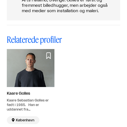
Arts i Malmö, Sverige. Golles er først og
fremmest billedhugger, men arbejder også
med medier som installation og maleri.
Relaterede profiler

Kaare Golles
Kaare Sebastian Golles er
født i 1985. Han er
uddannet fra
Kunstakademiet i Malmø i
2014. Bor og arbejder i

København
København.