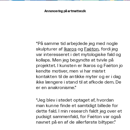
Annoncering på artmatter.dk
“På samme tid arbejdede jeg med nogle
skulpturer af
Ikaros
og
Faëton
, fordi jeg
var interesseret i det mytologiske fald og
kollaps. Men jeg begyndte at tvivle på
projektet. I kunsten er Ikaros og Faëton jo
kendte motiver, men vi har mistet
kontakten til de antikke myter og er i dag
ikke længere i stand til at afkode dem. De
er en anakronisme.”
“Jeg blev i stedet optaget af, hvordan
man kunne finde et samtidigt billede for
dette fald. I min research faldt jeg over et
pudsigt sammenfald, for Faëton var også
navnet på en af de allerførste biltyper.”