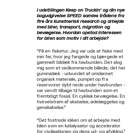
I udstillingen Keep on Truckin’ og din nye
bogudgivelse SPEED samles trådene fra
fire års kunstnerisk research og arbejde
med biler, transport, migration og
bevægelse. Hvordan opstod interessen
for bilen som motiv i dit arbejde?
“På en fisketur. Jeg var ude at fiske med
min far, hvor jeg fangede og bjærgede et
gammelt bildæk fra havbunden. Det slog
mig som et vedkommende billede; det her
gummidæk - udvundet af omdannet
organisk materiale, pumpet op fra
reservoirer dybt nede under havbunden -
var vendt tilbage til havbunden som et
fremtidigt fossil. En cyklisk bevægelse. En
hvirvelstrøm af skabelse, ødelæggelse og
genskabelse.”
“Det fostrede idéen om at arbejde med
bilen som en katalysator og accelerator
for civilisationen og dens ud- og afvikling.”