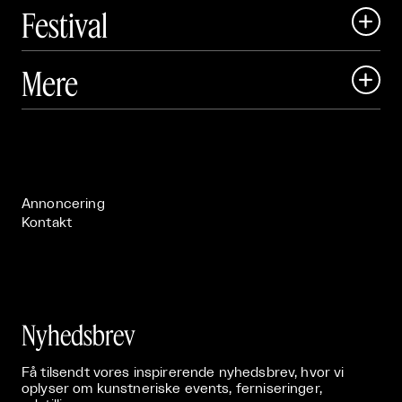
Festival

Art Matter Local

Mere

Art Matter Festival

Om

Live

Publikationer

Annoncering
Kontakt
Nyhedsbrev
Få tilsendt vores inspirerende nyhedsbrev, hvor vi
oplyser om kunstneriske events, ferniseringer,