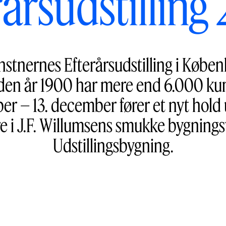
rårsudstilling
nstnernes Efterårsudstilling i Køben
iden år 1900 har mere end 6.000 kun
ber – 13. december fører et nyt hol
re i J.F. Willumsens smukke bygning
Udstillingsbygning.