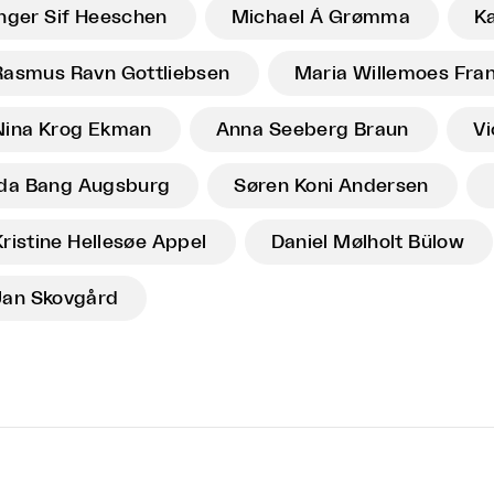
Inger Sif Heeschen
Michael Á Grømma
Ka
Rasmus Ravn Gottliebsen
Maria Willemoes Fra
Nina Krog Ekman
Anna Seeberg Braun
Vi
Ida Bang Augsburg
Søren Koni Andersen
Kristine Hellesøe Appel
Daniel Mølholt Bülow
Jan Skovgård