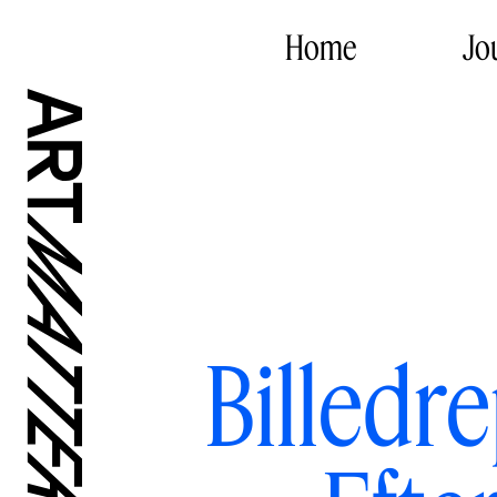
Home
Jo
Billedr