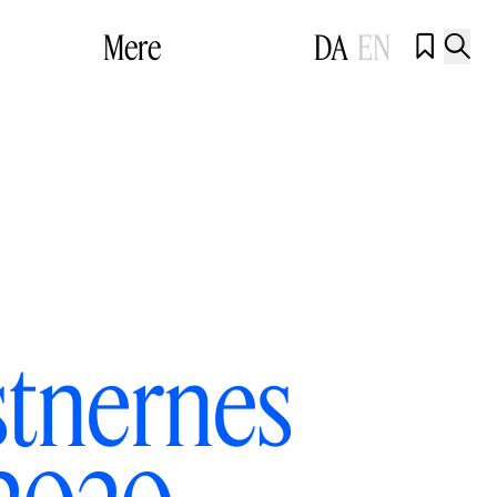
Mere
DA
EN


stnernes