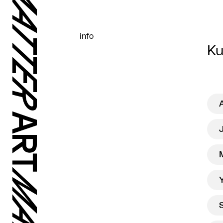
info
Ku