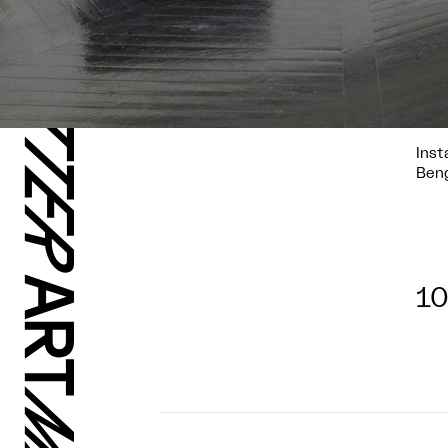
Inst
Beng
10