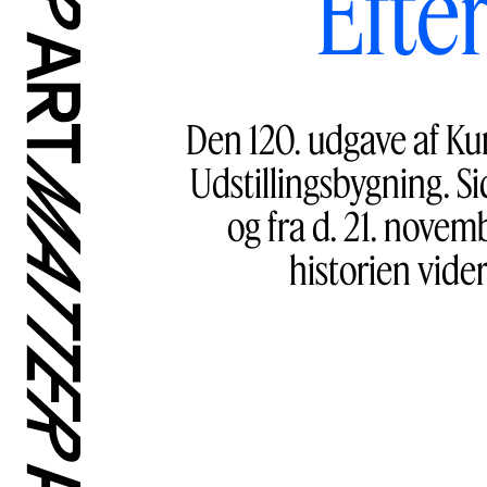
Efte
Den 120. udgave af Ku
Udstillingsbygning. S
og fra d. 21. novem
historien vide