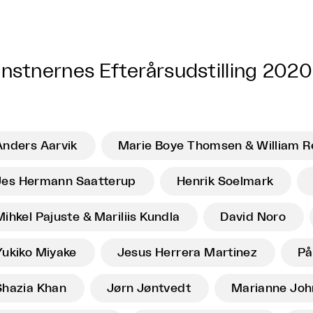
nstnernes Efterårsudstilling 2020
Anders Aarvik
Marie Boye Thomsen & William R
Jes Hermann Saatterup
Henrik Soelmark
Mihkel Pajuste & Mariliis Kundla
David Noro
Yukiko Miyake
Jesus Herrera Martinez
På
Shazia Khan
Jørn Jøntvedt
Marianne Joh