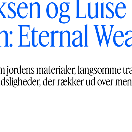
ksen og Luise
n: Eternal We
om jordens materialer, langsomme t
idsligheder, der rækker ud over me