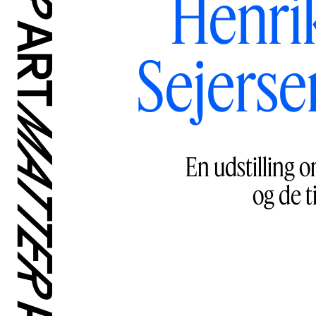
Henri
Sejerse
En udstilling 
og de t