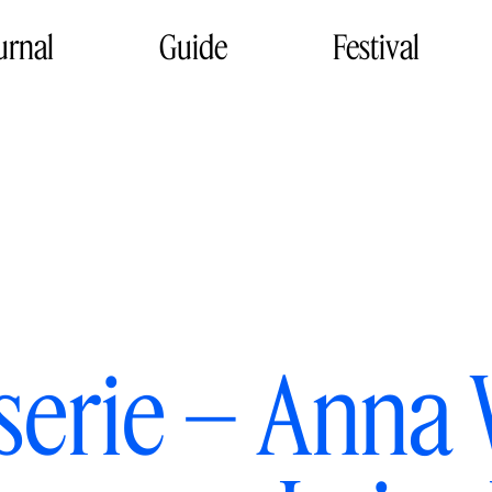
urnal
Guide
Festival
dserie – Anna