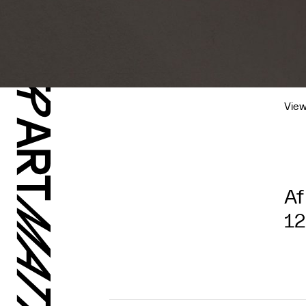
View
Af
12