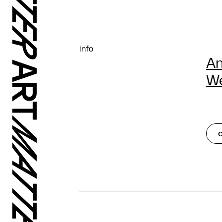
info
An
We