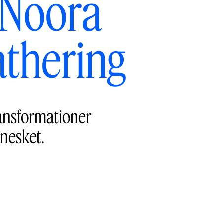
 Noora
athering
ransformationer
nnesket.