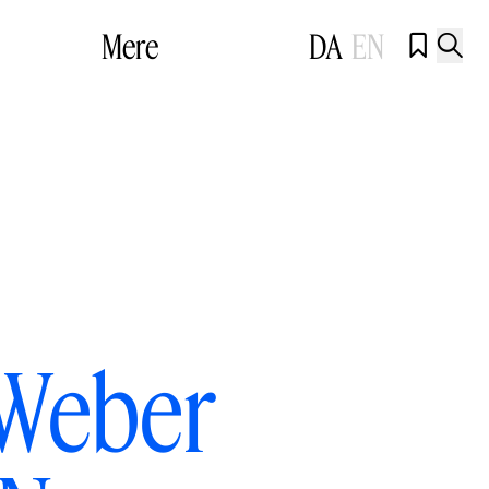
Mere
DA
EN


 Weber