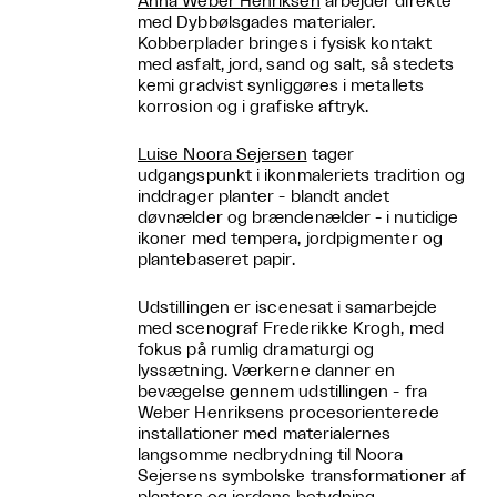
Anna Weber Henriksen
arbejder direkte
med Dybbølsgades materialer.
Kobberplader bringes i fysisk kontakt
med asfalt, jord, sand og salt, så stedets
kemi gradvist synliggøres i metallets
korrosion og i grafiske aftryk.
Luise Noora Sejersen
tager
udgangspunkt i ikonmaleriets tradition og
inddrager planter - blandt andet
døvnælder og brændenælder - i nutidige
ikoner med tempera, jordpigmenter og
plantebaseret papir.
Udstillingen er iscenesat i samarbejde
med scenograf Frederikke Krogh, med
fokus på rumlig dramaturgi og
lyssætning. Værkerne danner en
bevægelse gennem udstillingen - fra
Weber Henriksens procesorienterede
installationer med materialernes
langsomme nedbrydning til Noora
Sejersens symbolske transformationer af