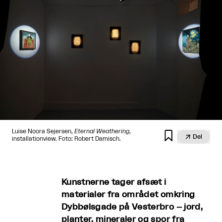
Luise Noora Sejersen,
Eternal Weathering
,


Del
installationview. Foto: Robert Damisch.
Kunstnerne tager afsæt i
materialer fra området omkring
Dybbølsgade på Vesterbro – jord,
planter, mineraler og spor fra