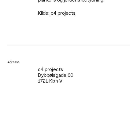
planters og jordens betydning.
Kilde:
c4 projects
Adresse
c4 projects
Dybbølsgade 60
1721 Kbh V