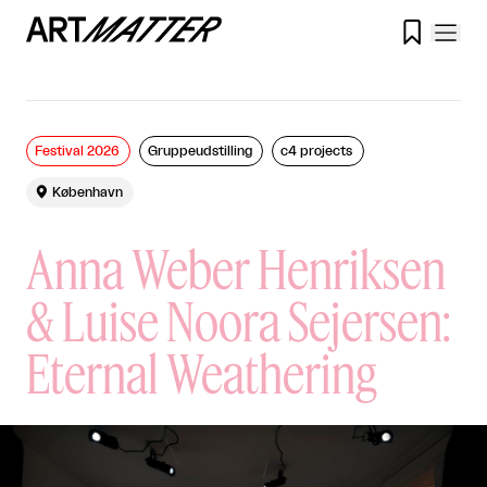

Festival 2026
Gruppeudstilling
c4 projects

København
Anna Weber Henriksen
& Luise Noora Sejersen:
Eternal Weathering