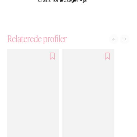
Gratis for ledsager - ja
Relaterede profiler



