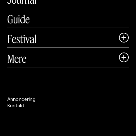
Guide
Festival

Art Matter Local

Mere

Art Matter Festival

Om

Live

Publikationer

Annoncering
Kontakt