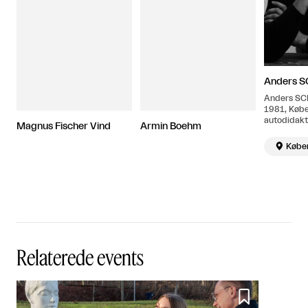
Anders S
Anders SC
1981, Købe
autodidakt
Magnus Fischer Vind
Armin Boehm
Han bor og 
København

Købe
Relaterede events
