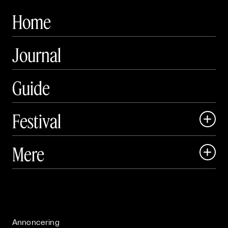
Home
Journal
Guide
Festival

Art Matter Local

Mere

Art Matter Festival

Om

Live

Publikationer

Annoncering