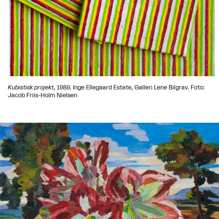
Kubistisk projekt
, 1989. Inge Ellegaard Estate,
Galleri Lene Bilgrav
. Foto:
Jacob Friis-Holm Nielsen