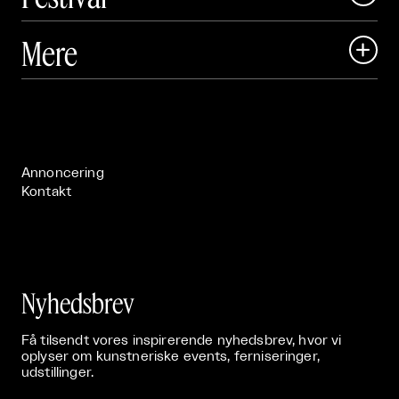
Art Matter Local

Mere

Art Matter Festival

Om

Live

Publikationer

Annoncering
Kontakt
Nyhedsbrev
Få tilsendt vores inspirerende nyhedsbrev, hvor vi
oplyser om kunstneriske events, ferniseringer,
udstillinger.