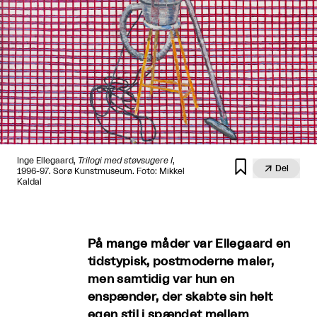
Inge Ellegaard,
Trilogi med støvsugere I
,


Del
1996-97. Sorø Kunstmuseum. Foto: Mikkel
Kaldal
På mange måder var Ellegaard en
tidstypisk, postmoderne maler,
men samtidig var hun en
enspænder, der skabte sin helt
egen stil i spændet mellem