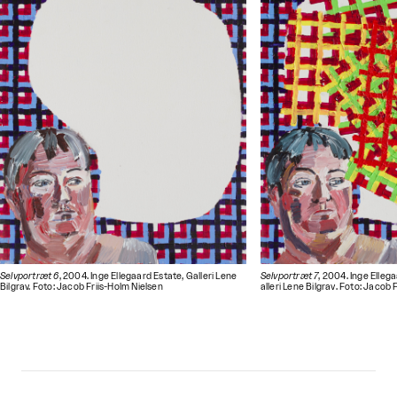
Selvportræt 6
, 2004. Inge Ellegaard Estate, Galleri Lene
Selvportræt 7
, 2004. Inge Elleg
Bilgrav. Foto: Jacob Friis-Holm Nielsen
alleri Lene Bilgrav
. Foto: Jacob 