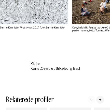
Sanne Kannisto:
First snow
, 2017, foto: Sanne Kannisto
Cecylia Malik:
Polske mødre på 
performance, foto: Tomasz Wie
Kilde:
KunstCentret Silkeborg Bad
Relaterede profiler

