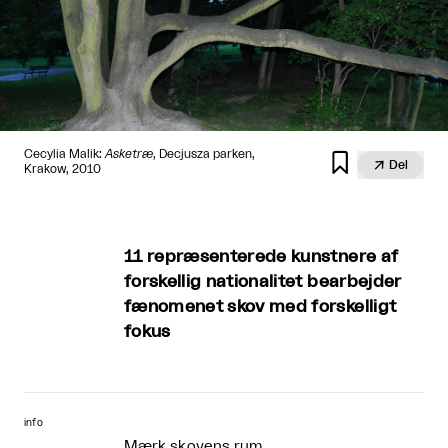
Cecylia Malik:
Asketræ
, Decjusza parken,


Del
Krakow, 2010
11 repræsenterede kunstnere af
forskellig nationalitet bearbejder
fænomenet skov med forskelligt
fokus
info
Mærk skovens rum