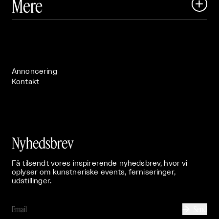
Mere

Art Matter Festival

Om

Live

Publikationer

Annoncering
Kontakt
Nyhedsbrev
Få tilsendt vores inspirerende nyhedsbrev, hvor vi
oplyser om kunstneriske events, ferniseringer,
udstillinger.
Send
