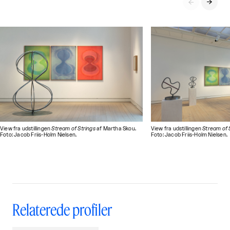


View fra udstillingen
Stream of Strings
af Martha Skou.
View fra udstillingen
Stream of 
Foto: Jacob Friis-Holm Nielsen.
Foto: Jacob Friis-Holm Nielsen.
Relaterede profiler