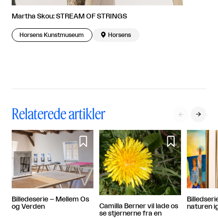
Martha Skou: STREAM OF STRINGS
Horsens Kunstmuseum

Horsens
Relaterede artikler




Billedseri
Billedeserie – Mellem Os
Camilla Berner vil lade os
naturen i
og Verden
se stjernerne fra en