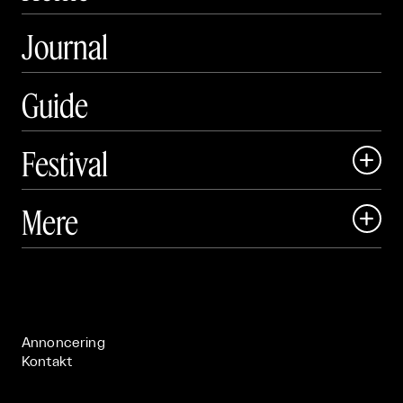
Journal
Guide
Festival

Art Matter Local

Mere

Art Matter Festival

Om

Live

Publikationer

Annoncering
Kontakt