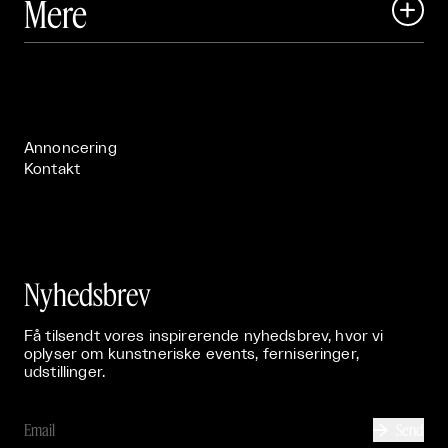
Mere

Art Matter Festival

Om

Live

Publikationer

Annoncering
Kontakt
Nyhedsbrev
Få tilsendt vores inspirerende nyhedsbrev, hvor vi
oplyser om kunstneriske events, ferniseringer,
udstillinger.
Send
