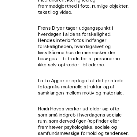
med undren, kærlighed og
fremmedgjorthed i foto, rumlige objekter,
tekstil og video.
Frøns Dryer tager udgangspunkt i
hverdagen i al dens forskellighed.
Hendes interiørfotos indfanger
forskelligheden, hverdagslivet og
livsvilkårene hos de mennesker der
besøges – til trods for at personerne
ikke selv optræder i billederne.
Lotte Agger er optaget af det printede
fotografis materielle struktur og af
samklangen mellem motiv og materiale.
Heidi Hoves værker udfolder sig ofte
som små indgreb i hverdagens sociale
rum, som derved (gen-)opfinder eller
fremhæver psykologiske, sociale og
samfundsmæssige forhold og tendenser.