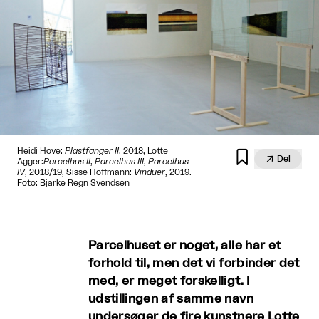
Heidi Hove:
Plastfanger II
, 2018, Lotte


Del
Agger:
Parcelhus II
,
Parcelhus III
,
Parcelhus
IV
, 2018/19, Sisse Hoffmann:
Vinduer
, 2019.
Foto: Bjarke Regn Svendsen
Parcelhuset er noget, alle har et
forhold til, men det vi forbinder det
med, er meget forskelligt. I
udstillingen af samme navn
undersøger de fire kunstnere Lotte