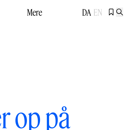
Mere
DA
EN


r op på