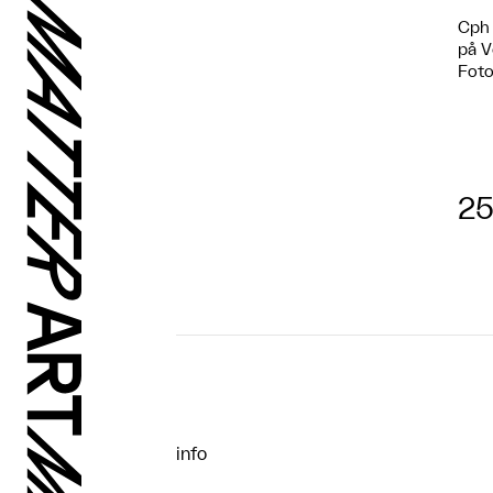
Cph 
på V
Foto
25
info