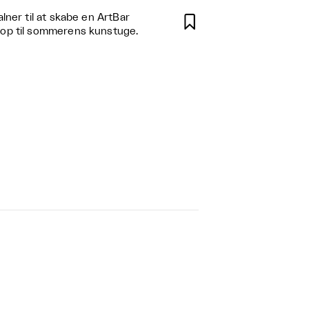
ner til at skabe en ArtBar

 op til sommerens kunstuge.