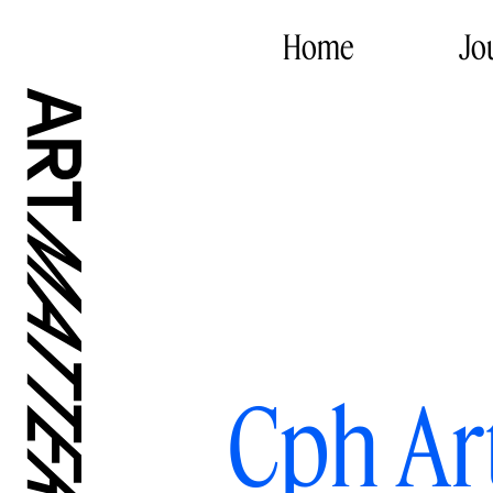
Home
Jo
Cph Ar