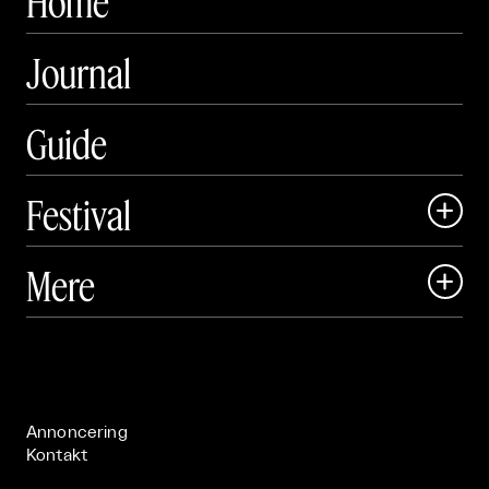
Home
Journal
Guide
Festival

Art Matter Local

Mere

Art Matter Festival

Om

Live

Publikationer

Annoncering
Kontakt