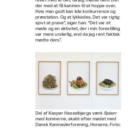
revet med af det, da jeg mødte dem. Det
der med at få kaninen til at hoppe over.
Hvis man godt kan lide konkurrence og
præstation. Og at lykkedes. Det var rigtig
sjovt at prøve”, siger han. “Det var et
møde og en aktivitet, der i min forestilling
var mere underlig, end da jeg rent faktisk
mødte dem.”.
Del af Kasper Hesselbjergs værk
Spiser
med kaninerne
, skabt efter mødet med
Dansk Kaninavlerforening, Horsens. Foto: