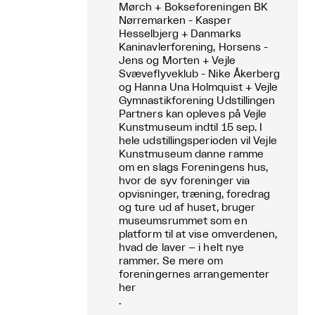
Mørch + Bokseforeningen BK
Nørremarken - Kasper
Hesselbjerg + Danmarks
Kaninavlerforening, Horsens -
Jens og Morten + Vejle
Svæveflyveklub - Nike Åkerberg
og Hanna Una Holmquist + Vejle
Gymnastikforening Udstillingen
Partners kan opleves på Vejle
Kunstmuseum indtil 15 sep. I
hele udstillingsperioden vil Vejle
Kunstmuseum danne ramme
om en slags Foreningens hus,
hvor de syv foreninger via
opvisninger, træning, foredrag
og ture ud af huset, bruger
museumsrummet som en
platform til at vise omverdenen,
hvad de laver – i helt nye
rammer. Se mere om
foreningernes arrangementer
her
.