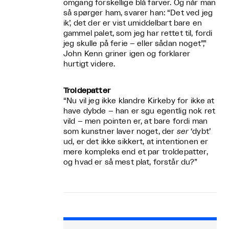
omgang forskellige blå farver. Og når man
så spørger ham, svarer han: “Det ved jeg
ik’, det der er vist umiddelbart bare en
gammel palet, som jeg har rettet til, fordi
jeg skulle på ferie – eller sådan noget”,”
John Kenn griner igen og forklarer
hurtigt videre.
Troldepatter
“Nu vil jeg ikke klandre Kirkeby for ikke at
have dybde – han er sgu egentlig nok ret
vild – men pointen er, at bare fordi man
som kunstner laver noget, der
ser
‘dybt’
ud, er det ikke sikkert, at intentionen er
mere kompleks end et par troldepatter,
og hvad er så mest plat, forstår du?”