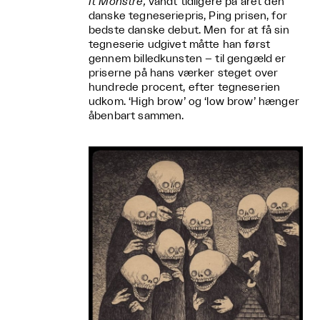
It Monstre,
vandt tidligere på året den
danske tegneseriepris, Ping prisen, for
bedste danske debut. Men for at få sin
tegneserie udgivet måtte han først
gennem billedkunsten – til gengæld er
priserne på hans værker steget over
hundrede procent, efter tegneserien
udkom. ‘High brow’ og ‘low brow’ hænger
åbenbart sammen.