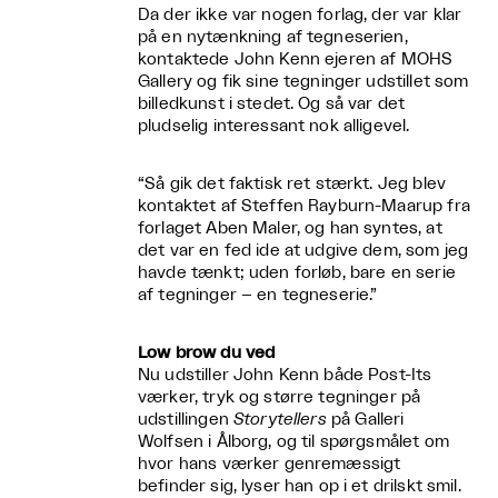
Da der ikke var nogen forlag, der var klar
på en nytænkning af tegneserien,
kontaktede John Kenn ejeren af MOHS
Gallery og fik sine tegninger udstillet som
billedkunst i stedet. Og så var det
pludselig interessant nok alligevel.
“Så gik det faktisk ret stærkt. Jeg blev
kontaktet af Steffen Rayburn-Maarup fra
forlaget Aben Maler, og han syntes, at
det var en fed ide at udgive dem, som jeg
havde tænkt; uden forløb, bare en serie
af tegninger – en tegneserie.”
Low brow du ved
Nu udstiller John Kenn både Post-Its
værker, tryk og større tegninger på
udstillingen
Storytellers
på Galleri
Wolfsen i Ålborg, og til spørgsmålet om
hvor hans værker genremæssigt
befinder sig, lyser han op i et drilskt smil.