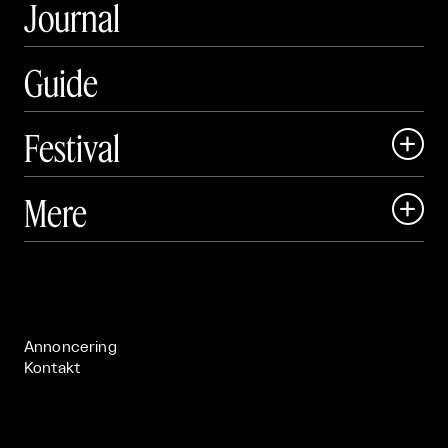
Journal
Guide
Festival

Art Matter Local

Mere

Art Matter Festival

Om

Live

Publikationer

Annoncering
Kontakt