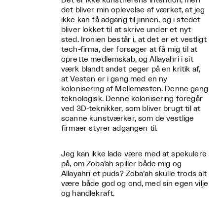
Det er ikke kunstnerens intention, men
det bliver min oplevelse af værket, at jeg
ikke kan få adgang til jinnen, og i stedet
bliver lokket til at skrive under et nyt
sted. Ironien består i, at det er et vestligt
tech-firma, der forsøger at få mig til at
oprette medlemskab, og Allayahri i sit
værk blandt andet peger på en kritik af,
at Vesten er i gang med en ny
kolonisering af Mellemøsten. Denne gang
teknologisk. Denne kolonisering foregår
ved 3D-teknikker, som bliver brugt til at
scanne kunstværker, som de vestlige
firmaer styrer adgangen til.
Jeg kan ikke lade være med at spekulere
på, om Zoba’ah spiller både mig og
Allayahri et puds? Zoba’ah skulle trods alt
være både god og ond, med sin egen vilje
og handlekraft.