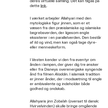
deres virtuelle samling. Det kan tilgås på
dette
link
.
I værket arbejder Allahyari med den
mytologiske figur jinnen, som er et
væsen fra den præislamiske og islamiske
begrebsverden, der ligesom engle
eksisterer i en parallelverden. Den består
af ild og vind, men kan også tage dyre-
eller menneskeform.
I Vesten kender vi den fra eventyr om
ånden i lampen, der giver dig tre ønsker
eller fra Disneys overenergiske syngende
ånd fra filmen
Aladdin
. I islamisk tradition
er jinner ånder, der i modsætning til engle
er ambivalente og indeholder både
godhed og ondskab.
Allahyaris jinn Zoba’ah (oversat til dansk:
Hvirvelvinden) skulle bringe omgående