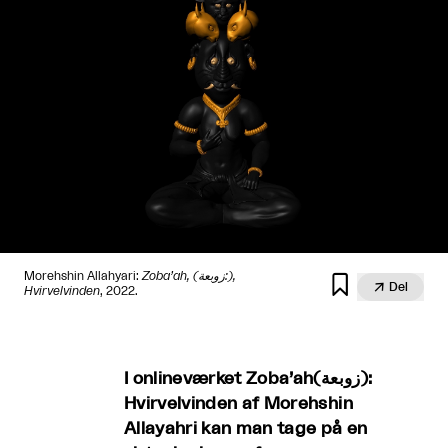
Morehshin Allahyari:
Zoba’ah, (زوبعة:),


Del
Hvirvelvinden
, 2022.
I onlineværket Zoba’ah(زوبعة):
Hvirvelvinden af Morehshin
Allayahri kan man tage på en