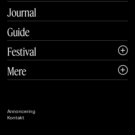
Journal
Guide
Festival

Art Matter Local

Mere

Art Matter Festival

Om

Live

Publikationer

Annoncering
Kontakt