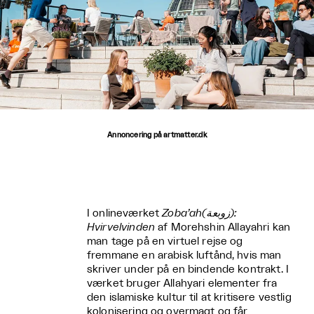
Annoncering på artmatter.dk
I onlineværket
Zoba’ah(زوبعة):
Hvirvelvinden
af Morehshin Allayahri kan
man tage på en virtuel rejse og
fremmane en arabisk luftånd, hvis man
skriver under på en bindende kontrakt. I
værket bruger Allahyari elementer fra
den islamiske kultur til at kritisere vestlig
kolonisering og overmagt og får