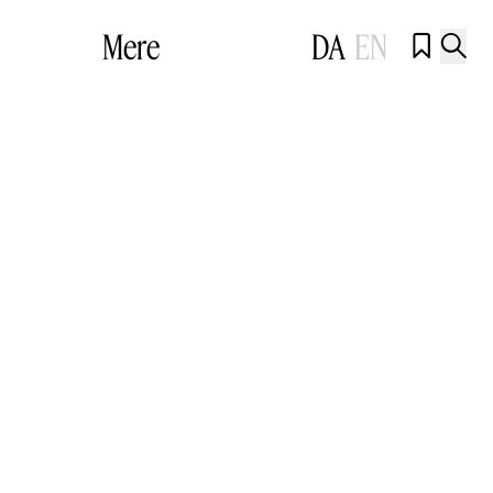
Mere
DA
EN

