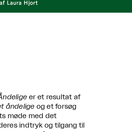
 Åndelige
er et resultat af
t åndelige
og et forsøg
kets møde med det
res indtryk og tilgang til