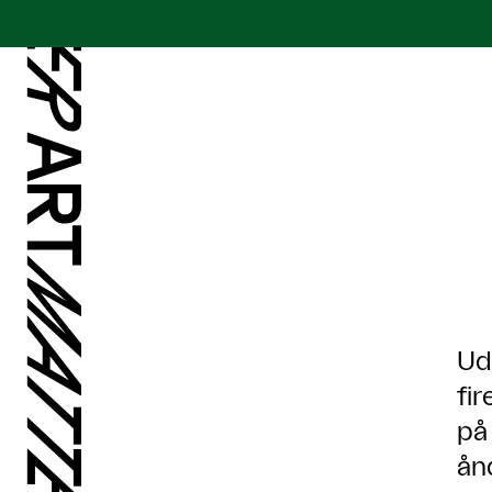
Ud
fi
på
ån