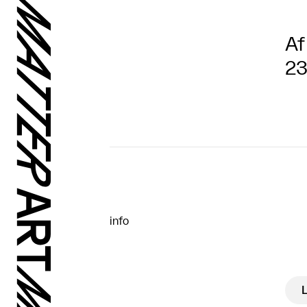
Af
23
info