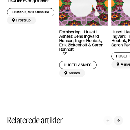
TRAUN: over grænser
Kirsten Kjærs Museum

Frøstrup
Fernisering - Huset i
Huset i A
Asnæs: Jens Ingvard
Ingvard H
Hansen, Inger Houbak,
Houbak, E
Erik Øckenholt & Søren
Søren Røn
Rønholt
-
17
HUSET 

Asnæ
HUSET I ASNÆS

Asnæs
Relaterede artikler

