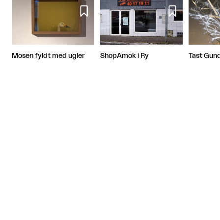


Mosen fyldt med ugler
ShopAmok i Ry
Tast Gun
Artiklen fortsætter efter annoncen