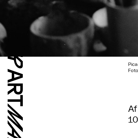
Pica
Foto
Af
10