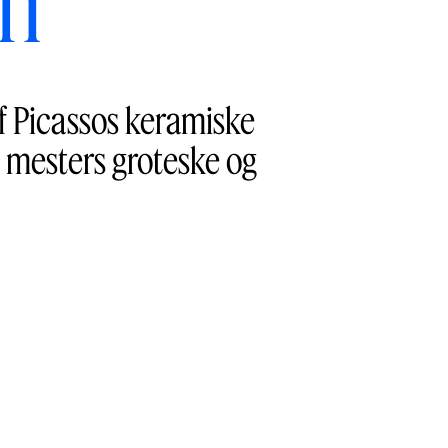
en
af Picassos keramiske
le mesters groteske og