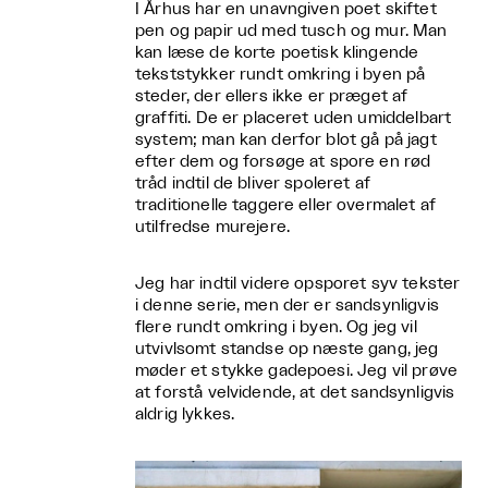
I Århus har en unavngiven poet skiftet
pen og papir ud med tusch og mur. Man
kan læse de korte poetisk klingende
tekststykker rundt omkring i byen på
steder, der ellers ikke er præget af
graffiti. De er placeret uden umiddelbart
system; man kan derfor blot gå på jagt
efter dem og forsøge at spore en rød
tråd indtil de bliver spoleret af
traditionelle taggere eller overmalet af
utilfredse murejere.
Jeg har indtil videre opsporet syv tekster
i denne serie, men der er sandsynligvis
flere rundt omkring i byen. Og jeg vil
utvivlsomt standse op næste gang, jeg
møder et stykke gadepoesi. Jeg vil prøve
at forstå velvidende, at det sandsynligvis
aldrig lykkes.