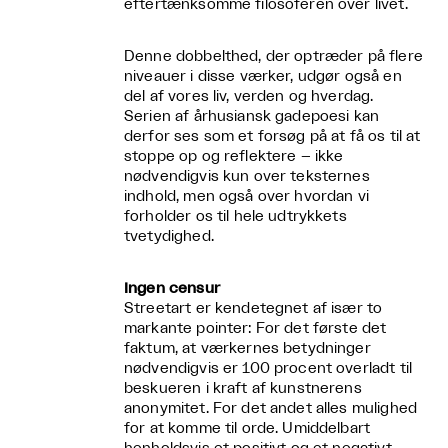
eftertænksomme filosoferen over livet.
Denne dobbelthed, der optræder på flere
niveauer i disse værker, udgør også en
del af vores liv, verden og hverdag.
Serien af århusiansk gadepoesi kan
derfor ses som et forsøg på at få os til at
stoppe op og reflektere – ikke
nødvendigvis kun over teksternes
indhold, men også over hvordan vi
forholder os til hele udtrykkets
tvetydighed.
Ingen censur
Streetart er kendetegnet af især to
markante pointer: For det første det
faktum, at værkernes betydninger
nødvendigvis er 100 procent overladt til
beskueren i kraft af kunstnerens
anonymitet. For det andet alles mulighed
for at komme til orde. Umiddelbart