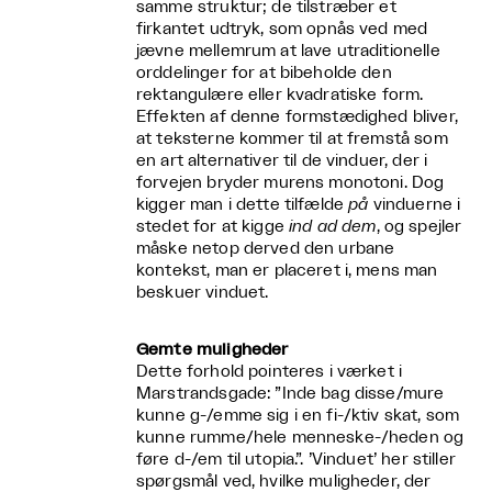
samme struktur; de tilstræber et
firkantet udtryk, som opnås ved med
jævne mellemrum at lave utraditionelle
orddelinger for at bibeholde den
rektangulære eller kvadratiske form.
Effekten af denne formstædighed bliver,
at teksterne kommer til at fremstå som
en art alternativer til de vinduer, der i
forvejen bryder murens monotoni. Dog
kigger man i dette tilfælde
på
vinduerne i
stedet for at kigge
ind ad dem
, og spejler
måske netop derved den urbane
kontekst, man er placeret i, mens man
beskuer vinduet.
Gemte muligheder
Dette forhold pointeres i værket i
Marstrandsgade: ”Inde bag disse/mure
kunne g-/emme sig i en fi-/ktiv skat, som
kunne rumme/hele menneske-/heden og
føre d-/em til utopia.”. ’Vinduet’ her stiller
spørgsmål ved, hvilke muligheder, der