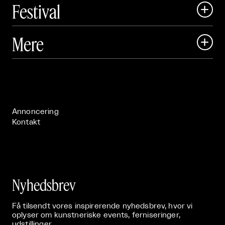
Festival

Art Matter Local

Mere

Art Matter Festival

Om

Live

Publikationer

Annoncering
Kontakt
Nyhedsbrev
Få tilsendt vores inspirerende nyhedsbrev, hvor vi
oplyser om kunstneriske events, ferniseringer,
udstillinger.