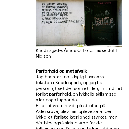
Knudrisgade, Århus C. Foto: Lasse Juhl
Nielsen
Parforhold og metafysik
Jeg har stort set dagligt passeret
teksten i Knudrisgade, og jeg har
personligt set det som et lille glimt ind i et
forlist parforhold, en lykkelig skilsmisse
eller noget lignende.
Efter at være stødt på strofen på
Aldersrovej blev min oplevelse af den
lykkeligt forliste kærlighed styrket, men
dét blev også sidste stop for det
tolkningsspor. De øvrige bidrag til denne