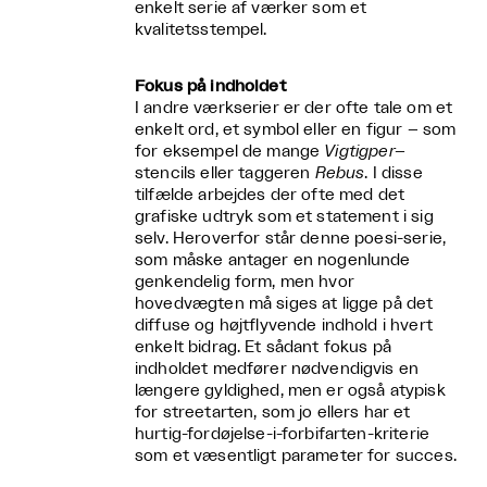
enkelt serie af værker som et
kvalitetsstempel.
Fokus på indholdet
I andre værkserier er der ofte tale om et
enkelt ord, et symbol eller en figur – som
for eksempel de mange
Vigtigper
–
stencils eller taggeren
Rebus
. I disse
tilfælde arbejdes der ofte med det
grafiske udtryk som et statement i sig
selv. Heroverfor står denne poesi-serie,
som måske antager en nogenlunde
genkendelig form, men hvor
hovedvægten må siges at ligge på det
diffuse og højtflyvende indhold i hvert
enkelt bidrag. Et sådant fokus på
indholdet medfører nødvendigvis en
længere gyldighed, men er også atypisk
for streetarten, som jo ellers har et
hurtig-fordøjelse-i-forbifarten-kriterie
som et væsentligt parameter for succes.