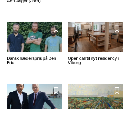
Anti-Asger (Jorn)


Dansk hæderspris på Den
Open call til nyt residency i
Frie
Viborg


Et andet sted - i Sønderborg
Venedig 2015: Alverdens
fremtid(er)