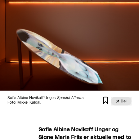
Sofia Albina Novikoff Unger:
Special Affects
.


Del
Foto: Mikkel Kaldal.
Sofia Albina Novikoff Unger og
Signe Maria Friis er aktuelle med to