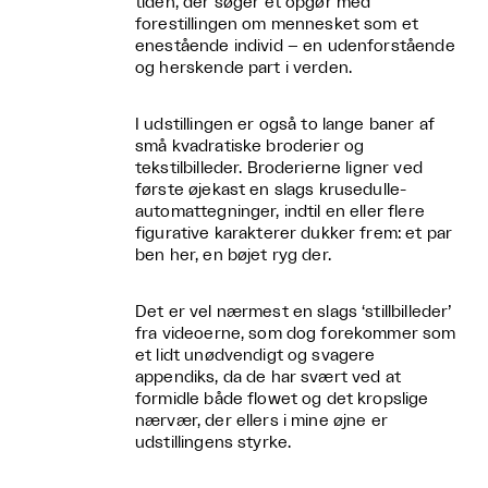
tiden, der søger et opgør med
forestillingen om mennesket som et
enestående individ – en udenforstående
og herskende part i verden.
I udstillingen er også to lange baner af
små kvadratiske broderier og
tekstilbilleder. Broderierne ligner ved
første øjekast en slags krusedulle-
automattegninger, indtil en eller flere
figurative karakterer dukker frem: et par
ben her, en bøjet ryg der.
Det er vel nærmest en slags ‘stillbilleder’
fra videoerne, som dog forekommer som
et lidt unødvendigt og svagere
appendiks, da de har svært ved at
formidle både flowet og det kropslige
nærvær, der ellers i mine øjne er
udstillingens styrke.