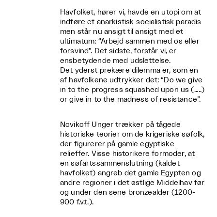
Havfolket, hører vi, havde en utopi om at
indføre et anarkistisk-socialistisk paradis
men står nu ansigt til ansigt med et
ultimatum: “Arbejd sammen med os eller
forsvind”. Det sidste, forstår vi, er
ensbetydende med udslettelse.
Det yderst prekære dilemma er, som en
af havfolkene udtrykker det: “Do we give
in to the progress squashed upon us (…..)
or give in to the madness of resistance”.
Novikoff Unger trækker på tågede
historiske teorier om de krigeriske søfolk,
der figurerer på gamle egyptiske
relieffer. Visse historikere formoder, at
en søfartssammenslutning (kaldet
havfolket) angreb det gamle Egypten og
andre regioner i det østlige Middelhav før
og under den sene bronzealder (1200-
900 f.v.t.).