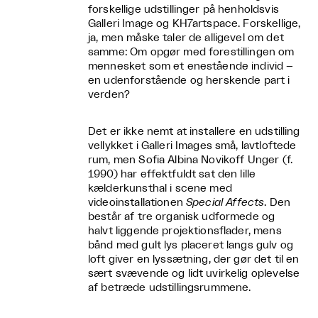
forskellige udstillinger på henholdsvis
Galleri Image og KH7artspace. Forskellige,
ja, men måske taler de alligevel om det
samme: Om opgør med forestillingen om
mennesket som et enestående individ –
en udenforstående og herskende part i
verden?
Det er ikke nemt at installere en udstilling
vellykket i Galleri Images små, lavtloftede
rum, men Sofia Albina Novikoff Unger (f.
1990) har effektfuldt sat den lille
kælderkunsthal i scene med
videoinstallationen
Special Affects
. Den
består af tre organisk udformede og
halvt liggende projektionsflader, mens
bånd med gult lys placeret langs gulv og
loft giver en lyssætning, der gør det til en
sært svævende og lidt uvirkelig oplevelse
af betræde udstillingsrummene.