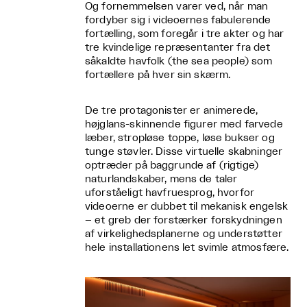
Og fornemmelsen varer ved, når man
fordyber sig i videoernes fabulerende
fortælling, som foregår i tre akter og har
tre kvindelige repræsentanter fra det
såkaldte havfolk (the sea people) som
fortællere på hver sin skærm.
De tre protagonister er animerede,
højglans-skinnende figurer med farvede
læber, stropløse toppe, løse bukser og
tunge støvler. Disse virtuelle skabninger
optræder på baggrunde af (rigtige)
naturlandskaber, mens de taler
uforståeligt havfruesprog, hvorfor
videoerne er dubbet til mekanisk engelsk
– et greb der forstærker forskydningen
af virkelighedsplanerne og understøtter
hele installationens let svimle atmosfære.