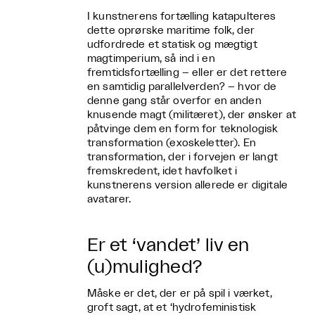
I kunstnerens fortælling katapulteres
dette oprørske maritime folk, der
udfordrede et statisk og mægtigt
magtimperium, så ind i en
fremtidsfortælling – eller er det rettere
en samtidig parallelverden? – hvor de
denne gang står overfor en anden
knusende magt (militæret), der ønsker at
påtvinge dem en form for teknologisk
transformation (exoskeletter). En
transformation, der i forvejen er langt
fremskredent, idet havfolket i
kunstnerens version allerede er digitale
avatarer.
Er et ‘vandet’ liv en
(u)mulighed?
Måske er det, der er på spil i værket,
groft sagt, at et ‘hydrofeministisk