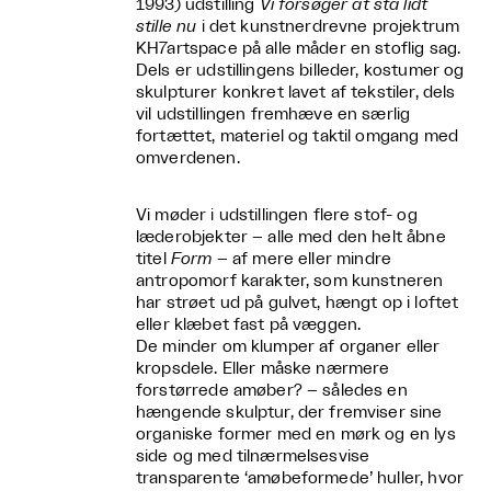
1993) udstilling
Vi forsøger at stå lidt
stille nu
i det kunstnerdrevne projektrum
KH7artspace på alle måder en stoflig sag.
Dels er udstillingens billeder, kostumer og
skulpturer konkret lavet af tekstiler, dels
vil udstillingen fremhæve en særlig
fortættet, materiel og taktil omgang med
omverdenen.
Vi møder i udstillingen flere stof- og
læderobjekter – alle med den helt åbne
titel
Form
– af mere eller mindre
antropomorf karakter, som kunstneren
har strøet ud på gulvet, hængt op i loftet
eller klæbet fast på væggen.
De minder om klumper af organer eller
kropsdele. Eller måske nærmere
forstørrede amøber? – således en
hængende skulptur, der fremviser sine
organiske former med en mørk og en lys
side og med tilnærmelsesvise
transparente ‘amøbeformede’ huller, hvor