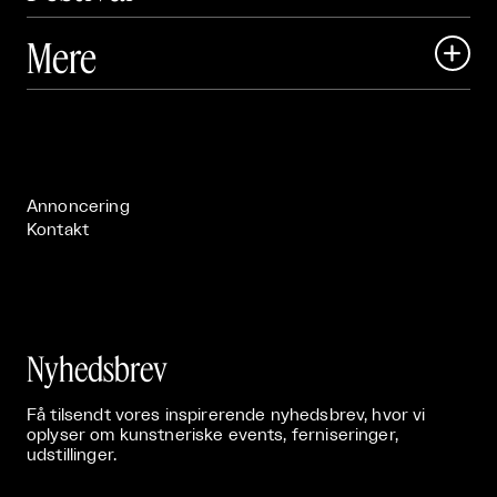
Art Matter Local

Mere

Art Matter Festival

Om

Live

Publikationer

Annoncering
Kontakt
Nyhedsbrev
Få tilsendt vores inspirerende nyhedsbrev, hvor vi
oplyser om kunstneriske events, ferniseringer,
udstillinger.