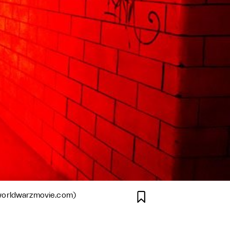

 worldwarzmovie.com)