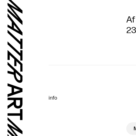
Af
23
info