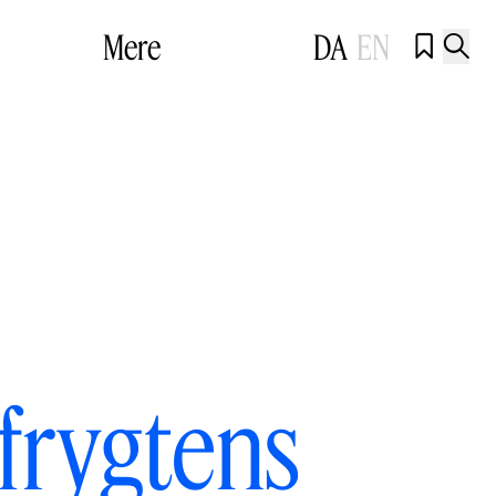
Mere
DA
EN


frygtens