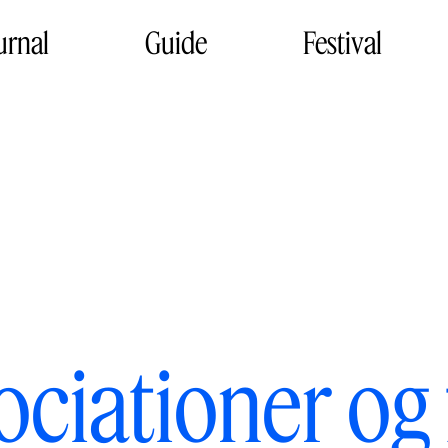
urnal
Guide
Festival
ociationer og 