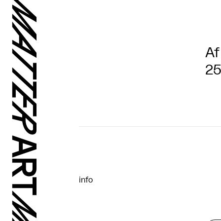
Af
25
info