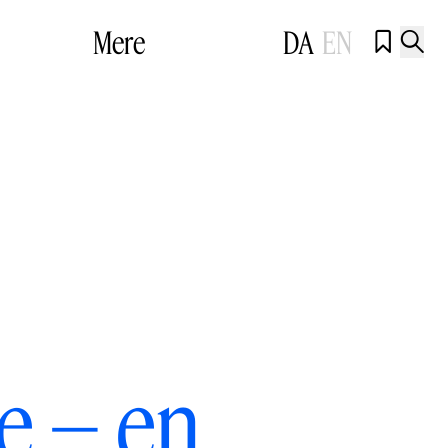
Mere
DA
EN


e – en