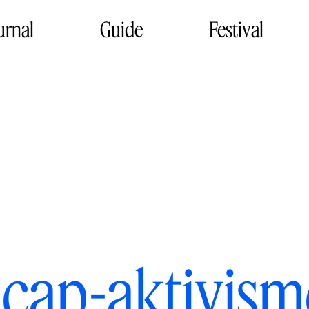
urnal
Guide
Festival
cap-aktivism