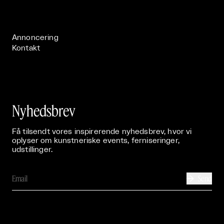
Live

Publikationer

Annoncering
Kontakt
Nyhedsbrev
Få tilsendt vores inspirerende nyhedsbrev, hvor vi
oplyser om kunstneriske events, ferniseringer,
udstillinger.
Send
