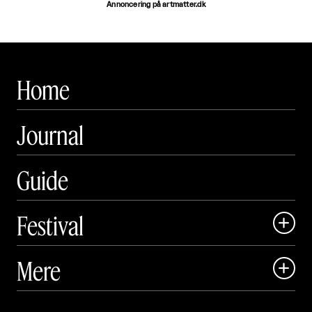
Annoncering på artmatter.dk
Home
Journal
Guide
Festival

Art Matter Local

Mere

Art Matter Festival

Om
