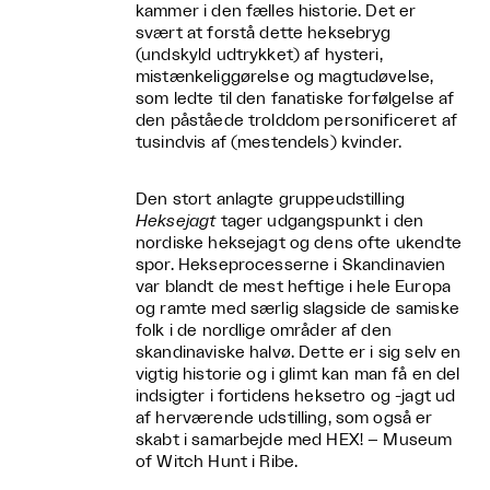
kammer i den fælles historie. Det er
svært at forstå dette heksebryg
(undskyld udtrykket) af hysteri,
mistænkeliggørelse og magtudøvelse,
som ledte til den fanatiske forfølgelse af
den påståede trolddom personificeret af
tusindvis af (mestendels) kvinder.
Den stort anlagte gruppeudstilling
Heksejagt
tager udgangspunkt i den
nordiske heksejagt og dens ofte ukendte
spor. Hekseprocesserne i Skandinavien
var blandt de mest heftige i hele Europa
og ramte med særlig slagside de samiske
folk i de nordlige områder af den
skandinaviske halvø. Dette er i sig selv en
vigtig historie og i glimt kan man få en del
indsigter i fortidens heksetro og -jagt ud
af herværende udstilling, som også er
skabt i samarbejde med HEX! – Museum
of Witch Hunt i Ribe.