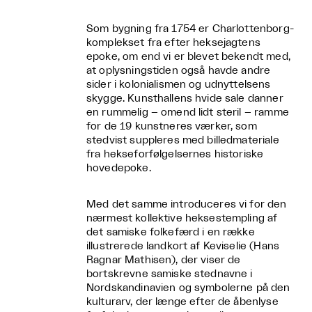
Som bygning fra 1754 er Charlottenborg-
komplekset fra efter heksejagtens
epoke, om end vi er blevet bekendt med,
at oplysningstiden også havde andre
sider i kolonialismen og udnyttelsens
skygge. Kunsthallens hvide sale danner
en rummelig – omend lidt steril – ramme
for de 19 kunstneres værker, som
stedvist suppleres med billedmateriale
fra hekseforfølgelsernes historiske
hovedepoke.
Med det samme introduceres vi for den
nærmest kollektive heksestempling af
det samiske folkefærd i en række
illustrerede landkort af Keviselie (Hans
Ragnar Mathisen), der viser de
bortskrevne samiske stednavne i
Nordskandinavien og symbolerne på den
kulturarv, der længe efter de åbenlyse