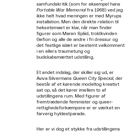
samfundskritik (som for eksempel hans
Portable War Memorial
fra 1968) ved jeg
ikke helt hvad meningen er med Myrups
installation. Men den direkte relation til
heksetemaet er klar, når man finder
figurer som Maren Spliid, troldkvinden
Gefion og alle de andre i fri dressur og
det festlige islæt er bestemt velkomment
i en ellers traumetung og
budskabsmættet udstilling.
Et andet indslag, der skiller sig ud, er
Aviva Silvermans
Queen City Special
, der
består af et kørende modeltog kreativt
sat op, så det kører imellem to af
udstillingens rum. Med figurer af
fremtrædende feminister og queer-
rettighedsforkæmpere er er værket en
farverig hyldestparade.
Her er vi dog et stykke fra udstillingens