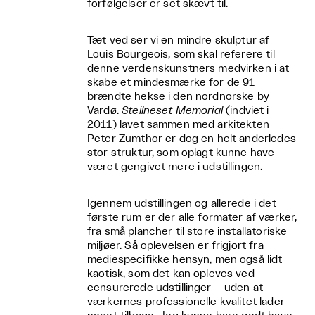
forfølgelser er set skævt til.
Tæt ved ser vi en mindre skulptur af
Louis Bourgeois, som skal referere til
denne verdenskunstners medvirken i at
skabe et mindesmærke for de 91
brændte hekse i den nordnorske by
Vardø.
Steilneset Memorial
(indviet i
2011) lavet sammen med arkitekten
Peter Zumthor er dog en helt anderledes
stor struktur, som oplagt kunne have
været gengivet mere i udstillingen.
Igennem udstillingen og allerede i det
første rum er der alle formater af værker,
fra små plancher til store installatoriske
miljøer. Så oplevelsen er frigjort fra
mediespecifikke hensyn, men også lidt
kaotisk, som det kan opleves ved
censurerede udstillinger – uden at
værkernes professionelle kvalitet lader