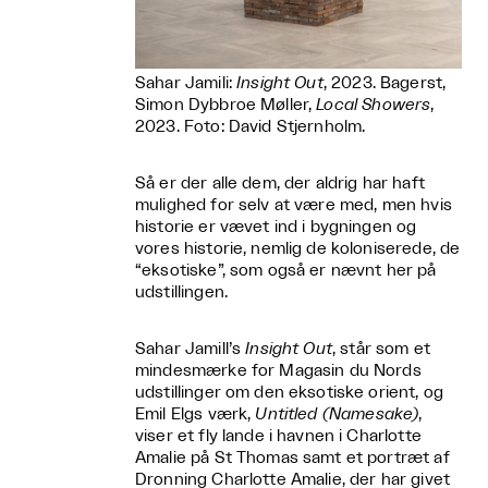
Sahar Jamili:
Insight Out
, 2023. Bagerst,
Simon Dybbroe Møller,
Local Showers
,
2023. Foto: David Stjernholm.
Så er der alle dem, der aldrig har haft
mulighed for selv at være med, men hvis
historie er vævet ind i bygningen og
vores historie, nemlig de koloniserede, de
“eksotiske”, som også er nævnt her på
udstillingen.
Sahar Jamill’s
Insight Out
, står som et
mindesmærke for Magasin du Nords
udstillinger om den eksotiske orient, og
Emil Elgs værk,
Untitled (Namesake)
,
viser et fly lande i havnen i Charlotte
Amalie på St Thomas samt et portræt af
Dronning Charlotte Amalie, der har givet