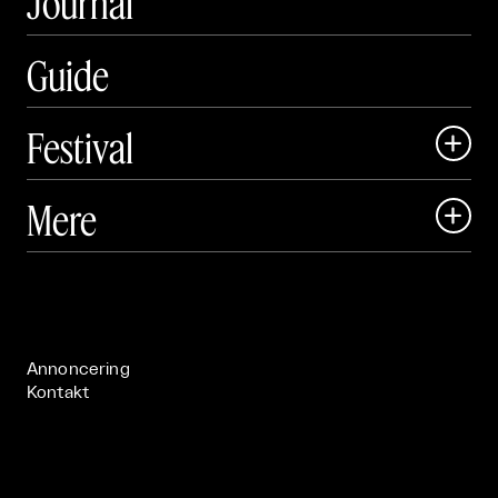
Journal
Guide
Festival

Art Matter Local

Mere

Art Matter Festival

Om

Live

Publikationer

Annoncering
Kontakt