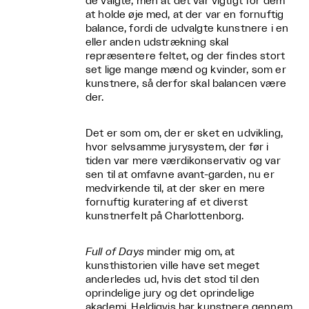
de valgte, men at det var vigtigt for dem
at holde øje med, at der var en fornuftig
balance, fordi de udvalgte kunstnere i en
eller anden udstrækning skal
repræsentere feltet, og der findes stort
set lige mange mænd og kvinder, som er
kunstnere, så derfor skal balancen være
der.
Det er som om, der er sket en udvikling,
hvor selvsamme jurysystem, der før i
tiden var mere værdikonservativ og var
sen til at omfavne avant-garden, nu er
medvirkende til, at der sker en mere
fornuftig kuratering af et diverst
kunstnerfelt på Charlottenborg.
Full of Days
minder mig om, at
kunsthistorien ville have set meget
anderledes ud, hvis det stod til den
oprindelige jury og det oprindelige
akademi. Heldigvis har kunstnere gennem