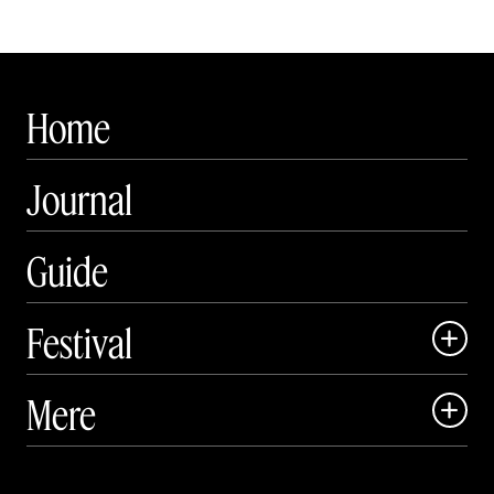
Home
Journal
Guide
Festival

Art Matter Local

Mere

Art Matter Festival

Om

Live
