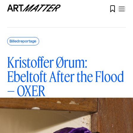

Billedreportage
Kristoffer Ørum:
Ebeltoft After the Flood
– OXER