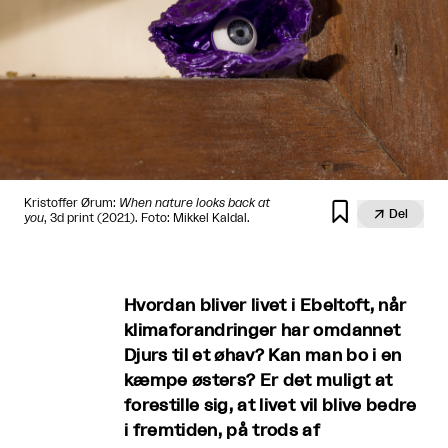
Kristoffer Ørum:
When nature looks back at


Del
you
, 3d print (2021). Foto: Mikkel Kaldal.
Hvordan bliver livet i Ebeltoft, når
klimaforandringer har omdannet
Djurs til et øhav? Kan man bo i en
kæmpe østers? Er det muligt at
forestille sig, at livet vil blive bedre
i fremtiden, på trods af