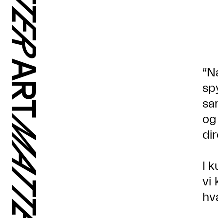
“N
sp
sa
og
di
I 
vi
hv