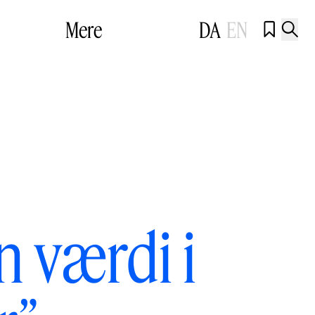
Mere
DA
EN


n værdi i