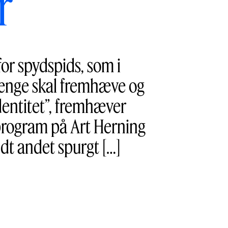
r”
r spydspids, som i
hænge skal fremhæve og
identitet”, fremhæver
program på Art Herning
dt andet spurgt […]