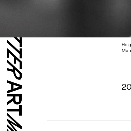
Holg
Merr
20