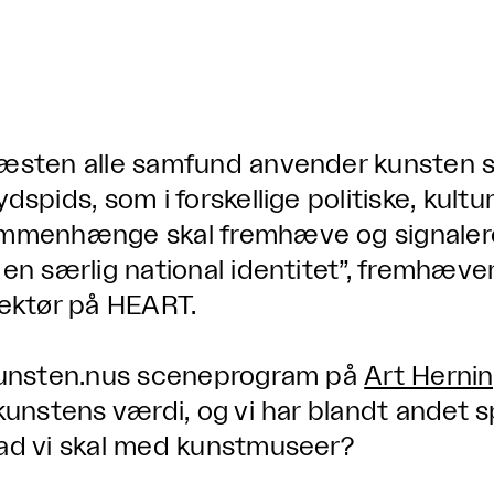
æsten alle samfund anvender kunsten s
ydspids, som i forskellige politiske, kult
mmenhænge skal fremhæve og signalere e
 en særlig national identitet”, fremhæve
rektør på HEART.
kunsten.nus sceneprogram på
Art Herni
 kunstens værdi, og vi har blandt andet 
ad vi skal med kunstmuseer?