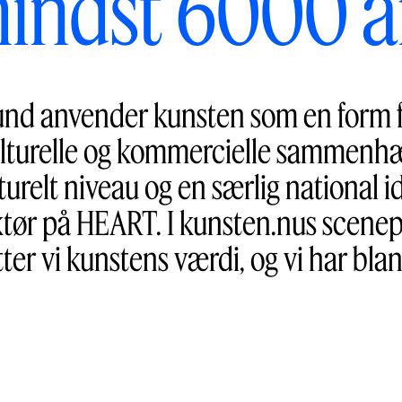
indst 6000 å
und anvender kunsten som en form fo
, kulturelle og kommercielle sammen
lturelt niveau og en særlig national 
ktør på HEART. I kunsten.nus scene
ter vi kunstens værdi, og vi har blan