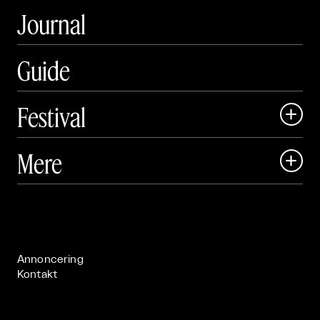
Journal
Guide
Festival

Art Matter Local

Mere

Art Matter Festival

Om

Live

Publikationer

Annoncering
Kontakt