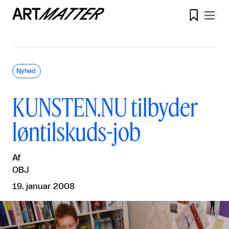

Nyhed
KUNSTEN.NU tilbyder
løntilskuds-job
Af
OBJ
19. januar 2008