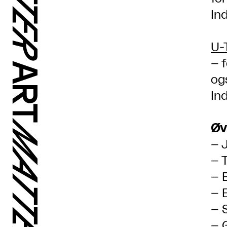
In
U-
– f
og
Ind
Øv
– 
– 
– 
– 
– 
– 