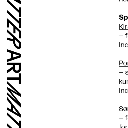
Sp
Ki
– 
In
Po
– 
ku
Ind
Sø
– 
fo