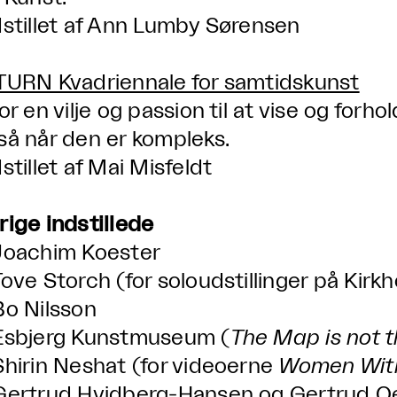
dstillet af Ann Lumby Sørensen
TURN Kvadriennale for samtidskunst
or en vilje og passion til at vise og forho
så når den er kompleks.
stillet af Mai Misfeldt
rige indstillede
Joachim Koester
Tove Storch (for soloudstillinger på Kir
Bo Nilsson
Esbjerg Kunstmuseum (
The Map is not t
Shirin Neshat (for videoerne
Women Wit
Gertrud Hvidberg-Hansen og Gertrud Oe