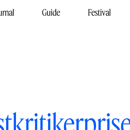
urnal
Guide
Festival
tkritikerpris