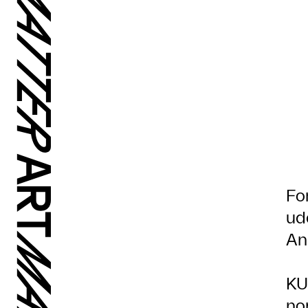
Fo
ud
An
KU
no