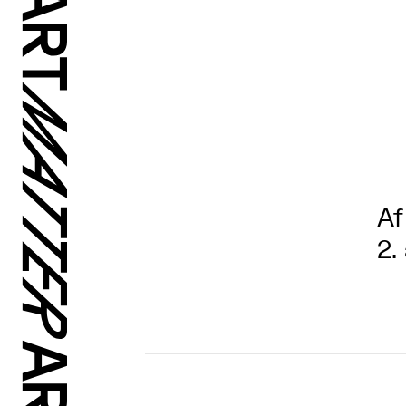
Af
2.