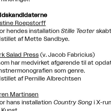
idskandidaterne
rstine Roepstorff
for hendes installation
Stille Teater
skabt
dstillet af Mette Sandbye.
rk Salad Press
(v. Jacob Fabricius)
som har medvirket afgørende til at opda
nstnermonografien som genre.
stillet af Pernille Albrechtsen
ren Martinsen
for hans installation
Country Song
i X-r
r Kunst.