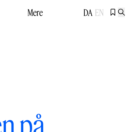
Mere
DA
EN


en på