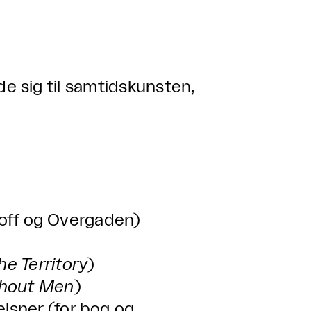
lde sig til samtidskunsten,
khoff og Overgaden)
he Territory
)
hout Men
)
lsner (for bog og