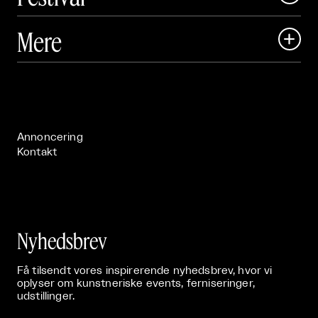
Art Matter Local

Mere

Art Matter Festival

Om

Live

Publikationer

Annoncering
Kontakt
Nyhedsbrev
Få tilsendt vores inspirerende nyhedsbrev, hvor vi
oplyser om kunstneriske events, ferniseringer,
udstillinger.