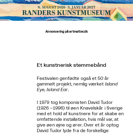
Annoncering på artmatter.dk
Et kunstnerisk stemmebånd
Festivalen genfødte også et 50 år
gammelt projekt, nemlig værket
Island
Eye, Island Ear
.
I 1979 tog komponisten David Tudor
(1926 –1996) til øen Knavelskår i Sverige
med et hold af kunstnere for at skabe en
omfattende installation, hvis mål var, at
give øen øjne og ører. Over et år optog
David Tudor lyde fra de forskellige