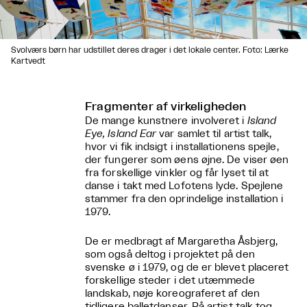
Svolværs børn har udstillet deres drager i det lokale center. Foto: Lærke
Kartvedt
Fragmenter af virkeligheden
De mange kunstnere involveret i
Island
Eye, Island Ear
var samlet til artist talk,
hvor vi fik indsigt i installationens spejle,
der fungerer som øens øjne. De viser øen
fra forskellige vinkler og får lyset til at
danse i takt med Lofotens lyde. Spejlene
stammer fra den oprindelige installation i
1979.
De er medbragt af Margaretha Åsbjerg,
som også deltog i projektet på den
svenske ø i 1979, og de er blevet placeret
forskellige steder i det utæmmede
landskab, nøje koreograferet af den
tidligere balletdanser. På artist talk tog