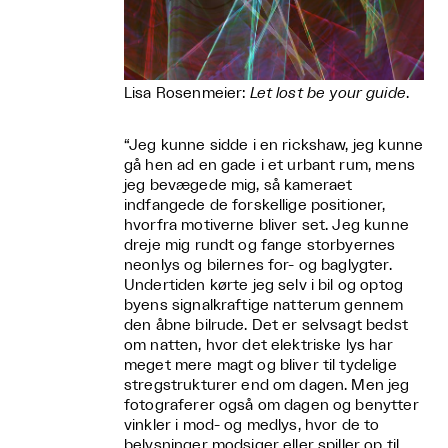
Lisa Rosenmeier:
Let lost be your guide
.
“Jeg kunne sidde i en rickshaw, jeg kunne
gå hen ad en gade i et urbant rum, mens
jeg bevægede mig, så kameraet
indfangede de forskellige positioner,
hvorfra motiverne bliver set. Jeg kunne
dreje mig rundt og fange storbyernes
neonlys og bilernes for- og baglygter.
Undertiden kørte jeg selv i bil og optog
byens signalkraftige natterum gennem
den åbne bilrude. Det er selvsagt bedst
om natten, hvor det elektriske lys har
meget mere magt og bliver til tydelige
stregstrukturer end om dagen. Men jeg
fotograferer også om dagen og benytter
vinkler i mod- og medlys, hvor de to
belysninger modsiger eller spiller op til