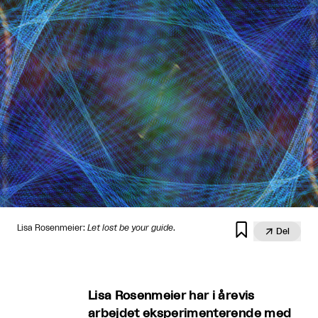

Lisa Rosenmeier:
Let lost be your guide
.

Del
Lisa Rosenmeier har i årevis
arbejdet eksperimenterende med