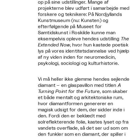
op på sine udstillinger. Mange af
projekterne blev udført i samarbejde med
forskere og teknikere: På Nordjyllands
Kunstmuseum (nu: Kunsten) og
efterfølgende på Museet for
Samtidskunst i Roskilde kunne man
eksempelvis opleve hendes udstilling
The
Extended Now
, hvor hun kastede poetisk
lys på vores identitetsdannelse ved hjælp
af ny viden inden for neuromedicin,
psykologi, sociologi og kulturhistorie.
Vi må heller ikke glemme hendes sejlende
diamant – en glaspavillon med titlen
A
Turning Point for the Future
, som skaber
et både mentalt og arkitektoniske rum,
hvor diamantformen genererer en
magisk udsigt for dem, der sidder inde i
den. Fordi den er beklædt med
solreflekterende folie, kastes lyset op fra
vandets overflade, så det ser ud som om
den funkler som en diamant, der spiller i