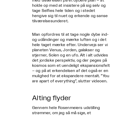
med tilværelsen på et dybere plan – at
holde op med at insistere på sig selv og
tage Selfies hele tiden og i stedet
hengive sig til nuet og erkende og sanse
tilværelsesunderet.
Man opfordres til at tage nogle dybe ind-
og udåndinger og mærke luften og i det
hele taget mærke efter. Undervejs ser vi
planeten Venus, Jorden, galakser og
stjerner, Solen og en ufo. Alt i alt udvides
det jordiske perspektiv, og der peges på
kosmos som et uendeligt ekspansionsfelt
– og på at erkendelsen af det også er en
mulighed for at ekspandere mentalt. ”You
are apart of everything”, slutter videoen.
Alting flyder
Gennem hele Rosenmeiers udstilling
strømmer, om jeg så må sige, et