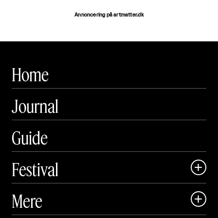
Annoncering på artmatter.dk
Home
Journal
Guide
Festival

Art Matter Local

Mere

Art Matter Festival
