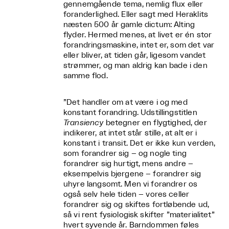
gennemgående tema, nemlig flux eller
foranderlighed. Eller sagt med Heraklits
næsten 500 år gamle dictum: Alting
flyder. Hermed menes, at livet er én stor
forandringsmaskine, intet er, som det var
eller bliver, at tiden går, ligesom vandet
strømmer, og man aldrig kan bade i den
samme flod.
”Det handler om at være i og med
konstant forandring. Udstillingstitlen
Transiency
betegner en flygtighed, der
indikerer, at intet står stille, at alt er i
konstant i transit. Det er ikke kun verden,
som forandrer sig – og nogle ting
forandrer sig hurtigt, mens andre –
eksempelvis bjergene – forandrer sig
uhyre langsomt. Men vi forandrer os
også selv hele tiden – vores celler
forandrer sig og skiftes fortløbende ud,
så vi rent fysiologisk skifter ”materialitet”
hvert syvende år. Barndommen føles