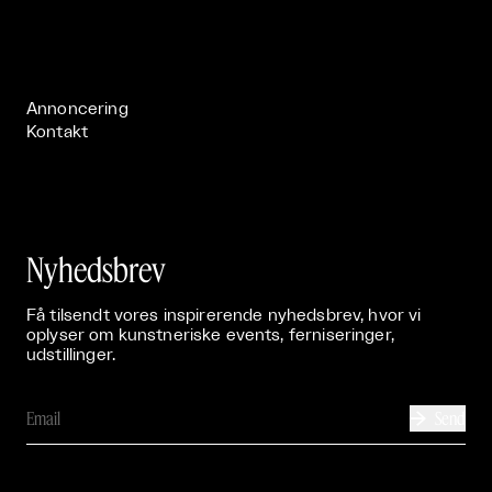
Om

Live

Publikationer

Annoncering
Kontakt
Nyhedsbrev
Få tilsendt vores inspirerende nyhedsbrev, hvor vi
oplyser om kunstneriske events, ferniseringer,
udstillinger.
Send
