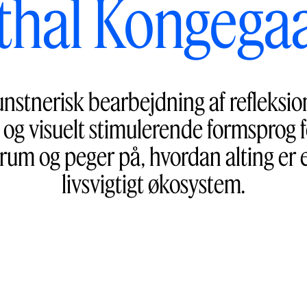
thal Kongega
unstnerisk bearbejdning af refleksi
og visuelt stimulerende formsprog f
rum og peger på, hvordan alting er e
livsvigtigt økosystem.