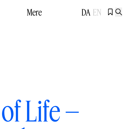
Mere
DA
EN


of Life –