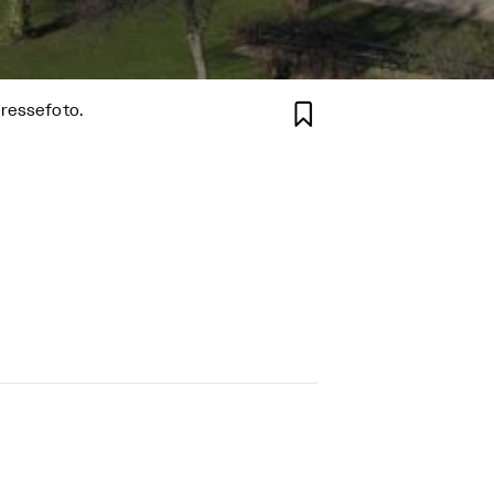

Pressefoto.