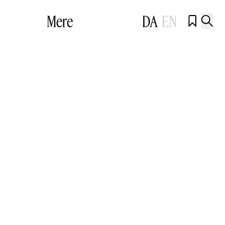
Mere
DA
EN

