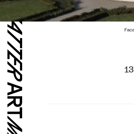
Faca
13