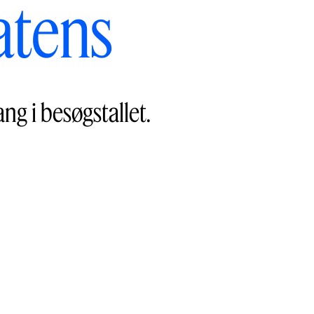
atens
g i besøgstallet.